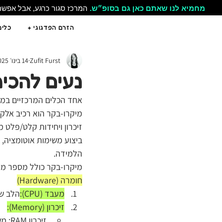
מחמיא לנו שאתם כאן גם בסופ״ש.
המרכז סגור כרגע, אבל אפש
הזרם הפדגוגי +
כלים
Zufit Furst
14 בינו׳ 2025
נעים להכיר: מיקר
אחד הכלים המרכזיים במעבדות מי
מיקרו-בקר הוא רכיב אלקט
זיכרון ויחידות קלט/פלט
ביצוע משימות אוטומציה, ו
הלמידה.
מיקרו-בקר כולל מספר מרכ
חומרה (Hardware)
מעבד (CPU):
הלב של
זיכרון (Memory):
זיכרון RAM: משמש לאחסון מידע זמני בזמן שהמיקרו-בקר מבצע פעולות. לדוגמה, בעת חישוב מהיר.