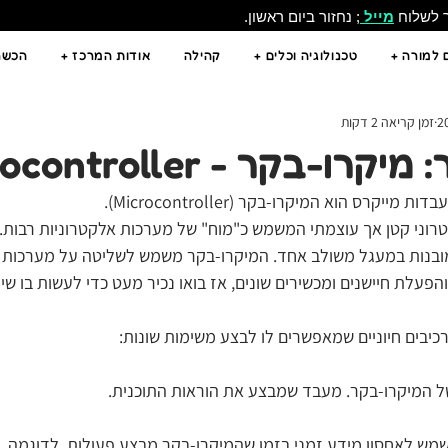
ר לשלוח
מייל
; נחזור ביום ראשון.
 למורה +
טכנולוגיה וכלים +
קהילה
אודות המרכז +
הכשרו
זמן קריאה 2 דקות
ו-בקר - Microcontroller
יקרס הוא המיקרו-בקר (Microcontroller).
רוני קטן אך עוצמתי המשמש כ"מוח" של מערכות אלקטרוניות רבות. 
 מובנות במעגל משולב אחד. המיקרו-בקר משמש לשליטה על מערכות א
הפעלת חיישנים ומכשירים שונים, אז בואו נכיר מעט כדי לעשות בו שי
יבים חיוניים שמאפשרים לו לבצע משימות שונות:
 המיקרו-בקר. מעבד שמבצע את הוראות התוכנית.