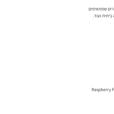
רים שמתאימים 
ביתית ועוד.
 מחשב קטן וזול שמציע יכולות מיקרו-בקר וגם מחשב מלא. ה-Raspberry Pi 