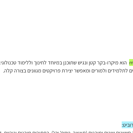
 הוא מיקרו-בקר קטן ונגיש שתוכנן במיוחד לחינוך וללימוד טכנולוגי.
לתלמידים ולמורים ומאפשר יצירת פרויקטים מגוונים בצורה קלה.
וביט:
יישנים שונים ומובנים (תאוצה, טמפ' וכו'), כפתורים מובנים ונוריות  