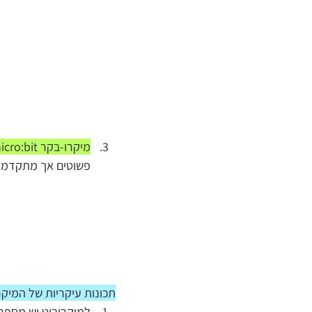
מיקרו-בקר micro:bit
פשוטים אך מתקדמים 
תכונות עיקריות של המיקר
למיקרוביט
יש מספר ח