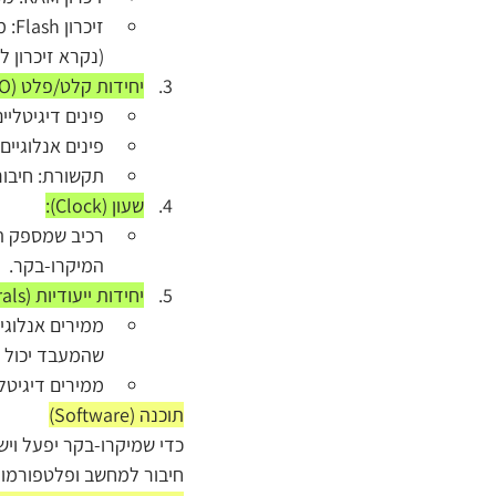
זיכ
(נקרא זיכרון ל
יחידות קלט/פלט (I/O):
פינים דיגיטליים
פינים אנלוגיי
תקשורת: חיבור
שעון (Clock):
רכיב שמספק תד
המיקרו-בקר.
יחידות ייעודיות (Peripherals):
שהמעבד יכול 
ממירים דיגיטליים לאנלוגיים (DAC): ממי
תוכנה (Software)
כדי שמיקרו-בקר יפעל ויש
חיבור למחשב ופלטפורמות