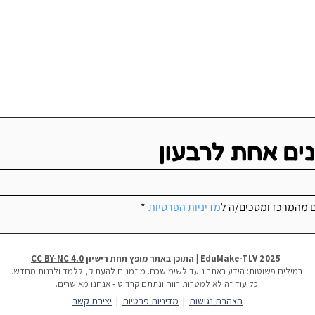
נים אחת לרבעון
ם מהמרכז ומסכים/ה ל
מדיניות הפרטיות
*
מיקרו:ביט (Micro:bit) ואיך
למה צ
מכניסים אותו לכיתה
בעולם
2025 EduMake-TLV | התוכן באתר מופץ תחת רישיון
CC BY-NC 4.0
במילים פשוטות:
הידע באתר נועד לשימושכם. מוזמנים להעתיק, ללמד ולבנות מחדש.
כל עוד זה
לא
למטרות רווח ונתתם קרדיט - אנחנו מאושרים.
הצהרת נגישות
|
מדיניות פרטיות
|
יצירת קשר