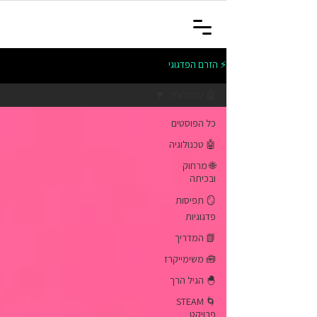
⚡ הזרם הפדגוגי
🤖 טכנולוגיה
כל הפוסטים
🤖 טכנולוגיה
🌐 מרחוק
ובכיתה
🪞 תפיסות
פדגוגיות
📗 המדריך
🧰 משימייקרז
🐣 הגיל הרך
🌀 STEAM
פרויקט