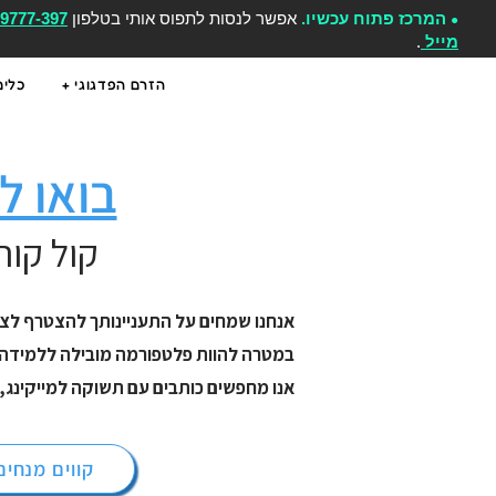
המרכז פתוח עכשיו.
אפשר לנסות לתפוס אותי בטלפון
-9777-397
●
מייל
.
הזרם הפדגוגי +
כלים
בואו ל
קול קור
במטרה להוות פלטפורמה מובילה ללמידה, י
אנו מחפשים כותבים עם תשוקה למייקינג, 
קווים מנחים