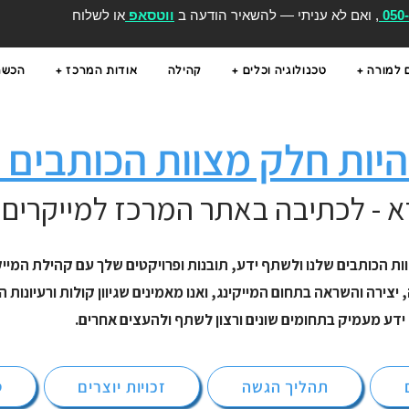
050
, ואם לא עניתי — להשאיר הודעה ב
ווטסאפ
או לשלוח
 למורה +
טכנולוגיה וכלים +
קהילה
אודות המרכז +
הכשרו
היות חלק מצוות הכותבים
א - לכתיבה באתר המרכז למייקרים 
צירה והשראה בתחום המייקינג, ואנו מאמינים שגיוון קולות ורעיונו
ידע מעמיק בתחומים שונים ורצון לשתף ולהעצים אחרים.
תהליך הגשה
זכויות יוצרים
ט