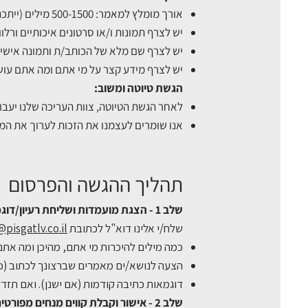
אורך מומלץ למאמר: 500-1500 מילים (ייתכנו חריגות בהתאם לנושא).
יש לצרף תמונות ו/או סרטונים איכותיים ורלוונטיים (בפורמט JPEG/PNG, ברזולוציה גבוהה). ודאו שי
יש לצרף שם מלא של הכותב/ת ותמונה אישית
יש לצרף מידע קצר על מי אתם ומה אתם עו
הגשת טיוטה ומשוב:
לאחר הגשת הטיוטה, צוות העריכה שלנו יעבו
אנו שומרים לעצמנו את הזכות לערוך את המ
תהליך ההגשה והפרסום
שלב 1 - הצגת מועמדות ושליחת רעיון/דוגמה:
שלח/י אלינו דוא"ל לכתובת
@pisgatlv.co.il
כמה מילים להיכרות מי אתם, מהיכן ומה אתם
הצעה לנושא/ים מאמרים שברצונך לכתוב (כול
דוגמאות כתיבה קודמות (אם ישנן). ואם תזדק
שלב 2 - אישור וקבלת קווים מנחים מפורטים: