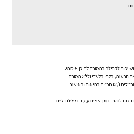
ים.
ייכות לקהילה בתמורה לתוכן איכותי.
ת יוצרים: הכותב נשאר בעל זכויות היוצרים על התוכן, אך במתן התוכן לפרסום, הוא מעניק לאתר EduMake-TLV את הרשות, בלתי בלעדי וללא תמורה
מלית ו/או תכנית בתיאום ובאישור
 הזכות להסיר תוכן שאינו עומד בסטנדרטים