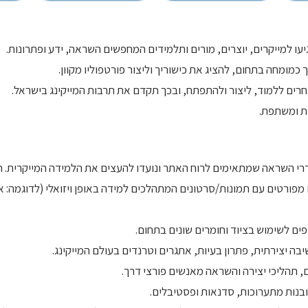
עו למייקרים, יוצרים, מורים ותלמידים המחפשים השראה, ידע ופתרונות.
כמומחה בתחום, להציג את כישוריך וליצור פורטפוליו מקוון.
חרים ללמוד, ליצור ולהתפתח, ובכך תקדם את תרבות המייקינג בישראל.
ת ומשתפת.
רי השראה שמתאימים לרוח האתר ונועדו להעצים את הלמידה המייקרית. הנוש
את בעצמך" (DIY): פרויקטים מפורטים עם תמונות/סרטונים המתהלכים למידה באופן ויזואלי (ל
פים לשימוש בציוד וחומרים שונים בתחום.
יבה יצירתית, פתרון בעיות, אתגרים וטרנדים בעולם המייקינג.
ם, תהליכי יצירה והשראה מאנשים פורצי דרך.
תובנות מתערוכות, סדנאות ופסטיבלים.