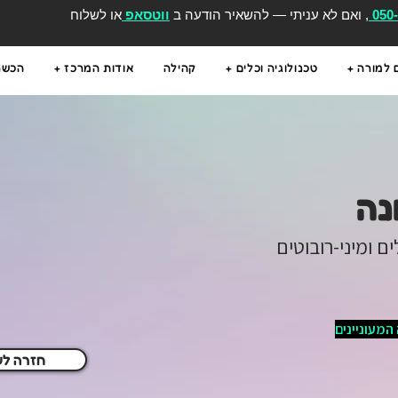
050
, ואם לא עניתי — להשאיר הודעה ב
ווטסאפ
או לשלוח
 למורה +
טכנולוגיה וכלים +
קהילה
אודות המרכז +
הכשרו
נה
המעוניינים
חזרה לע