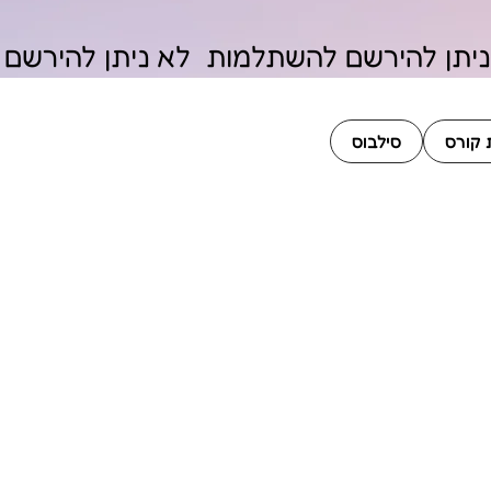
 קורס
סילבוס