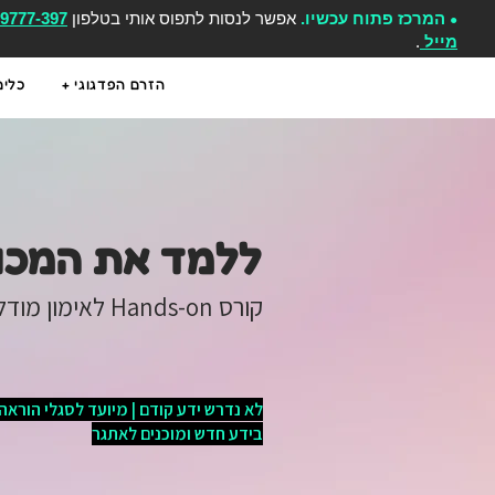
המרכז פתוח עכשיו.
אפשר לנסות לתפוס אותי בטלפון
-9777-397
●
מייל
.
הזרם הפדגוגי +
כלים
ללמד את המכו
קורס Hands-on לאימון מודלים ומיני-רובוטים
לא נדרש ידע קודם | מיועד לסגלי הוראה 
בידע חדש ומוכנים לאתגר