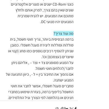
כונני CD-Rom ישנים או מוצרים אלקטרוניים 
שונים שאין בהם צורך, לפרק אותם ולחלץ 
מתוכם את המנועים. יש להניח שמרבית 
המנועים יהיו מנועי DC.
מה עוד צריך?
ברמה הבסיסית ביותר, צריך חוטי חשמל, בית 
סוללות וסוללות ליצירת מעגל חשמלי. כמובן 
שניתן להוסיף רכיבים נוספים כמו מתג (קנוי או 
שיוצרים בעצמכם) וכו'.
על המנוע מסומנים צד + וצד – , אליהם ניתן 
לחבר/להלחים חוטי חשמל.
אם נהפוך את החיבור בין + ל - , כיוון התנועה של 
המנוע ישתנה.
מחברים מעגל חשמלי, אפשר לחבר את חוטי 
החשמל בליפוף ברמה, בעזרת שימוש במחברי 
תנינים או בהלחמה לפי הצורך וגיל התלמידים.