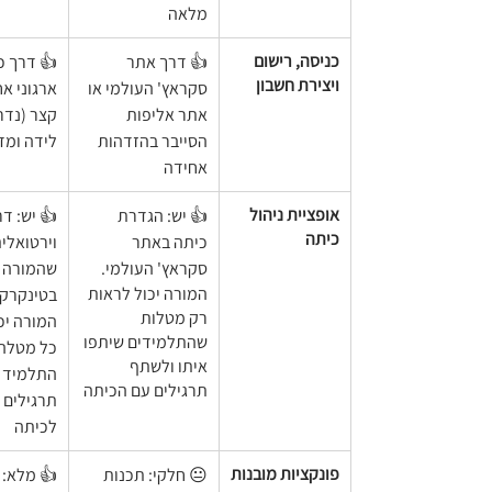
מלאה
כניסה, רישום 
👍 דרך אתר 
👍 דרך כל
ויצירת חשבון
סקראץ' העולמי או 
ארגוני אח
אתר אליפות 
קצר (נדר
הסייבר בהזדהות 
לידה ומד
אחידה
אופציית ניהול 
👍 יש: הגדרת 
👍 יש: דר
כיתה
כיתה באתר 
וירטואלית
סקראץ' העולמי. 
שהמורה י
המורה יכול לראות 
בטינקרקא
רק מטלות 
המורה יכ
שהתלמידים שיתפו 
כל מטלה 
איתו ולשתף 
התלמיד ו
תרגילים עם הכיתה
תרגילים 
לכיתה
פונקציות מובנות
😐 חלקי: תכנות 
👍 מלא: 