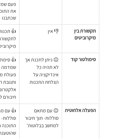
פעם שמע
את התוכנ
שכתבנו
תקשורת בין 
👎 אין
👍 תכנות 
מיקרוביטים
לתקשורת 
מיקרוביט
סימולטור קוד
😐 ניתן לתכנת אך 
👍 סימול
לא תהיה כל 
שמדמה א
אינדיקציה על 
פעולת מי
הצלחת התכנות
ותגובת רכ
אלקטרוני
חיבורם ל
הפעלה אלחוטית
😐 עם מתאם 
👍 עם מת
סוללות- תוך חיבור 
סוללות- ל
למחשב בבלוטות'
התוכנה ה
שהוטענה 