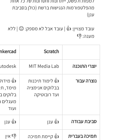
למפות ולפשט, ייתרונות וחסרונות של כל אחת 
מהפלטפורמות הנגישות ברשת (כולן בסביבת 
ענן)
עובד מצויין: 👍 | עובד אבל לא מספק: 😐 | ללא 
מענה: 👎
nkercad
Scratch
יוצרי התוכנה
MIT Media Lab
utodesk
נוצרה עבור
👍 לימוד תיכנות 
👍 מידול
בבלוקים אנימציה 
מימד, תי
ועד רובוטיקה
בלוקים בס
מעגלים ח
ועוד
סביבת עבודה 
👍 ענן
👍 ענן
תמיכה בעברית
👎 אין
👍 קיימת תמיכה 