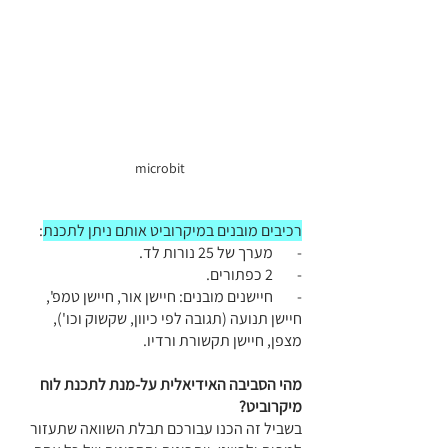
microbit
רכיבים מובנים במיקרוביט אותם ניתן לתכנת
:
-        מערך של 25 נורות לד.
-        2 כפתורים.
-        חיישנים מובנים: חיישן אור, חיישן טמפ', 
חיישן תנועה (תגובה לפי כיוון, שקשוק וכו'), 
מצפן, חיישן תקשורת ורדיו.
מהי הסביבה האידיאלית על-מנת לתכנת לוח 
מיקרוביט? 
בשביל זה הכנו עבורכם תבלת השוואה שתעזור 