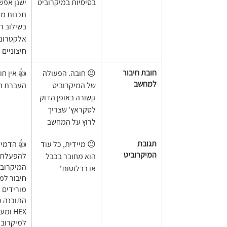
בסיסיות במיקרוביט
ישנן אפשר
תכנות מ
בשילוב רכ
אלקטרוני
חיצוניים
חובת חיבור 
😐 חובה. הפעולה 
👍 אין חו
למחשב
של המיקרוביט 
העברת ה
קשורה באופן הדוק 
לסקראץ' שצריך 
לרוץ על המחשב
תגובת 
😐 מיידית, כל עוד 
👍 הדמיי
המיקרוביט
להפעלת 
הוא מחובר בכבל 
המיקרובי
או בבלוטות'
חיבור למ
מורידים 
התוכנה כ
HEX ומ
למיקרובי