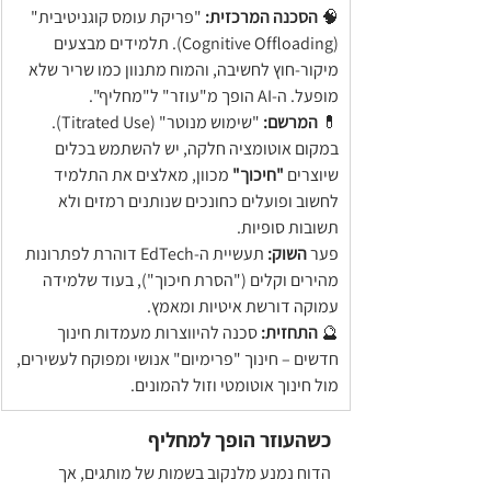
🧠 
הסכנה המרכזית:
 "פריקת עומס קוגניטיבית" 
(Cognitive Offloading). תלמידים מבצעים 
מיקור-חוץ לחשיבה, והמוח מתנוון כמו שריר שלא 
מופעל. ה-AI הופך מ"עוזר" ל"מחליף".
💊 
המרשם:
 "שימוש מנוטר" (Titrated Use). 
במקום אוטומציה חלקה, יש להשתמש בכלים 
שיוצרים 
"חיכוך"
 מכוון, מאלצים את התלמיד 
לחשוב ופועלים כחונכים שנותנים רמזים ולא 
תשובות סופיות.
פער 
השוק:
 תעשיית ה-EdTech דוהרת לפתרונות 
מהירים וקלים ("הסרת חיכוך"), בעוד שלמידה 
עמוקה דורשת איטיות ומאמץ.
🔮 
התחזית:
 סכנה להיווצרות מעמדות חינוך 
חדשים – חינוך "פרימיום" אנושי ומפוקח לעשירים, 
מול חינוך אוטומטי וזול להמונים.
כשהעוזר הופך למחליף
הדוח נמנע מלנקוב בשמות של מותגים, אך 