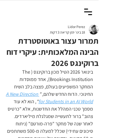
Lidor Perez
18 בינו׳
זמן קריאה 3 דקות
תמרור עצור באוטוסטרדת
הבינה המלאכותית: עיקרי דוח
ברוקינגס 2026
בינואר 2026 הטיל מכון ברוקינגס (The 
Brookings Institution), אחד ממוסדות 
המחקר המשפיעים בעולם, פצצה בלב השיח 
החינוכי. הדוח החדש שלהם, 
"
A New Direction 
for Students in an AI World
"
, הוא לא עוד 
מסמך טכני המהלל את החדשנות, אלא "כרטיס 
צהוב" ברור לתעשייה שמגלגלת מיליארדים.
לאחר שנה של מחקר "פרה-מורטם" (ניתוח 
סיכונים עתידי) שכלל למעלה מ-500 משתתפים 