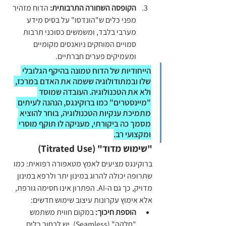
הקופסה השחורה התרבותית:
 הדוח מזהיר 
מפני כלים ש"הונדסו" על בסיס מידע 
מערבי בלבד, ומשמשים כסוכני תרבות 
סמויים המוחקים ניואנסים מקומיים 
ומעמיקים פערים חברתיים.
הייחודיות של הדוח טמונה בהיקף הגלובלי 
שלו ובמתודולוגיה ששמה את האדם במרכז, 
ולא את הטכנולוגיה. העובדה שמוסד 
"מיינסטרים" כמו ברוקינגס, הנהנה לעיתים 
מתמיכת ענקיות הטכנולוגיה, בוחר להוציא 
מסמך כה ביקורתי, מעניקה לו תוקף מוסרי 
ומקצועי רב.
"שימוש מדוד" (Titrated Use)
ברוקינגס מציעים לאמץ מטאפורה רפואית: כמו 
שתרופה יכולה להרוג במינון יתר ולרפא במינון 
מדויק, כך גם ה-AI. הפתרון אינו חסימה גורפת, 
אלא אימוץ עקרונות עיצוב שימוש חדשים:
הוספת חיכוך:
 במקום חווית משתמש 
"חלקה" (Seamless), יש לבחור כלים 