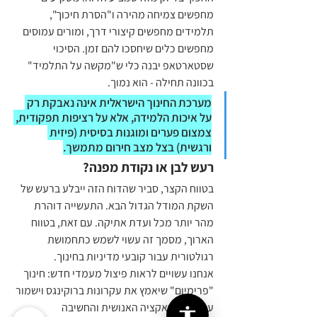
מחפשים צמיחה מהירה ו"הסרת חיכוך", 
תלמידים מחפשים קיצורי דרך, ומורים עמוסים 
מחפשים כלים שיחסכו להם זמן. הסיכוי 
שסטארטאפ יבנה כלי ש"מקשה על התלמיד" 
בכוונה תחילה - הוא נמוך.
מערכת החינוך הישראלית אינה נאבקת רק 
על איכות הלמידה, אלא על רציפות תפקודית, 
צמצום פערים ומוגנות בסיסית (פיזית 
ורגשית) בצל מצב חירום מתמשך.
רעש לבן או נקודת מפנה?
בטווח הקצר, סביר שהדוח הזה ייבלע ברעש של 
השקת המודל הגדול הבא. התעשייה דוהרת 
מהר יותר מכל ועדת אתיקה. עם זאת, בטווח 
הארוך, מסמך זה עשוי לשמש כתחמושת 
רגולטורית עבור קובעי מדיניות בחינוך.
אנחנו עשויים לראות פיצול מעמדי חדש: חינוך 
"פרימיום" שיאמץ את עקרונות ברוקינגס וישמור 
על האינטראקציה האנושית והחשיבה 