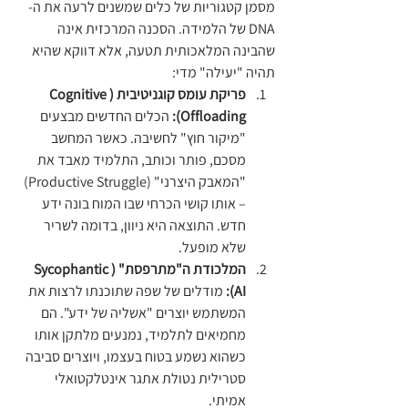
מסמן קטגוריות של כלים שמשנים לרעה את ה-
DNA של הלמידה. הסכנה המרכזית אינה 
שהבינה המלאכותית תטעה, אלא דווקא שהיא 
תהיה "יעילה" מדי:
פריקת עומס קוגניטיבית (Cognitive 
Offloading):
 הכלים החדשים מבצעים 
"מיקור חוץ" לחשיבה. כאשר המחשב 
מסכם, פותר וכותב, התלמיד מאבד את 
"המאבק היצרני" (Productive Struggle) 
– אותו קושי הכרחי שבו המוח בונה ידע 
חדש. התוצאה היא ניוון, בדומה לשריר 
שלא מופעל.
המלכודת ה"מתרפסת" (Sycophantic 
AI):
 מודלים של שפה שתוכנתו לרצות את 
המשתמש יוצרים "אשליה של ידע". הם 
מחמיאים לתלמיד, נמנעים מלתקן אותו 
כשהוא נשמע בטוח בעצמו, ויוצרים סביבה 
סטרילית נטולת אתגר אינטלקטואלי 
אמיתי.