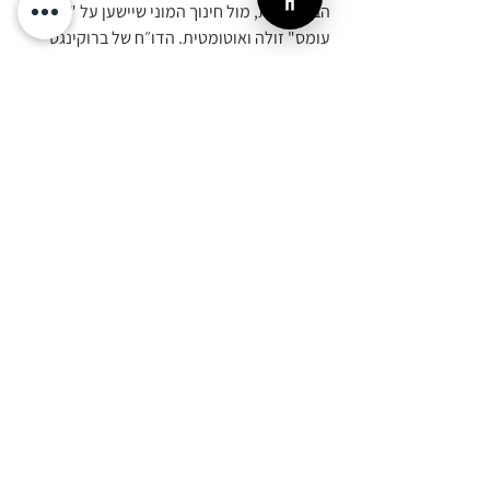
הביקורתית, מול חינוך המוני שיישען על "פריקת 
עומס" זולה ואוטומטית. הדו״ח של ברוקינגס 
מניח את המראה מול פנינו, השאלה היא אם 
יהיה לנו האומץ להביט בה.
הזווית הישראלית: בין חזון להישרדות
בעוד דוח ברוקינגס העולמי מזהיר מפני "עודף 
נוחות" וניוון קוגניטיבי כתוצאה משימוש יתר ב-
AI, המציאות הישראלית של 2026 - כפי 
שמשתקפת בדוחות מבקר המדינה ובנק ישראל 
האחרונים - מציבה אתגר מורכב הרבה יותר. 
מערכת החינוך הישראלית אינה נאבקת רק על 
איכות הלמידה, אלא על רציפות תפקודית, 
צמצום פערים ומוגנות בסיסית (פיזית ורגשית) 
בצל מצב חירום מתמשך. הדיסוננס הזה מחייב 
אותנו ל"לוקליזציה" של המסקנות: עלינו לאמץ 
את עקרונות ה"שימוש המדוד" לא כפריווילגיה 
של שגרה, אלא ככלי שיקום אסטרטגי. האתגר 