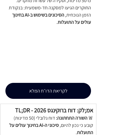
מ-50 מדינות, וסקירה של עשרות מחקרים. 
החוקרים הגיעו למסקנה חד-משמעית: בנקודת 
הזמן הנוכחית, 
הסיכונים בשימוש ב-AI בחינוך 
עולים על התועלות
.
לקריאת הדו״ח המלא
TL;DR - אמ;לק: דוח ברוקינגס 2026
🚨 
השורה התחתונה:
 דוח גלובלי (50 מדינות) 
קובע כי נכון להיום, 
סיכוני ה-AI בחינוך עולים על 
התועלות
.