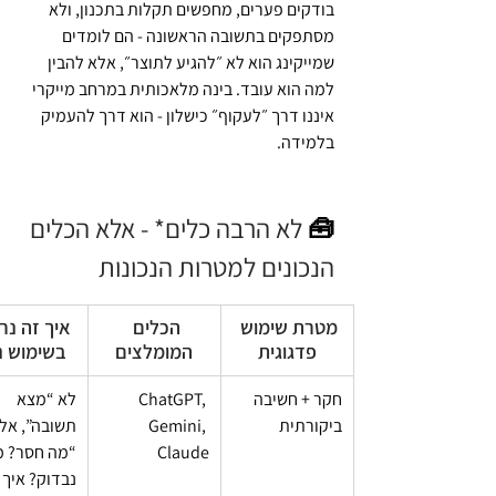
בודקים פערים, מחפשים תקלות בתכנון, ולא 
מסתפקים בתשובה הראשונה - הם לומדים 
שמייקינג הוא לא ״להגיע לתוצר״, אלא להבין 
למה הוא עובד. בינה מלאכותית במרחב מייקרי 
איננו דרך ״לעקוף״ כישלון - הוא דרך להעמיק 
בלמידה.
🧰 
לא הרבה כלים* - אלא הכלים 
הנכונים למטרות הנכונות
מטרת שימוש 
הכלים 
איך זה נר
פדגוגית
המומלצים
בשימוש נכ
חקר + חשיבה 
ChatGPT, 
לא “מצא 
ביקורתית
Gemini, 
תשובה”, אלא
Claude
“מה חסר? מ
נבדוק? איך 