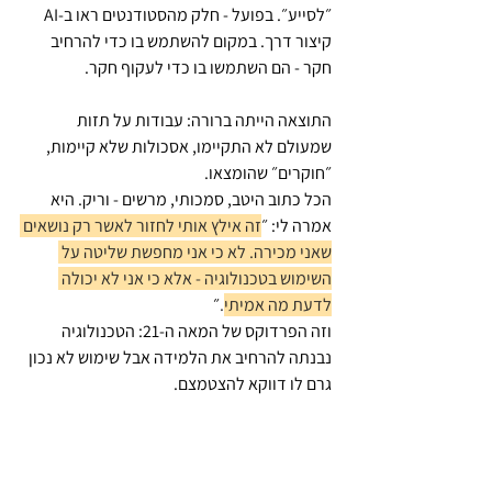
״לסייע״. בפועל - חלק מהסטודנטים ראו ב-AI 
קיצור דרך. במקום להשתמש בו כדי להרחיב 
חקר - הם השתמשו בו כדי לעקוף חקר. 
התוצאה הייתה ברורה: עבודות על תזות 
שמעולם לא התקיימו, אסכולות שלא קיימות, 
״חוקרים״ שהומצאו. 
הכל כתוב היטב, סמכותי, מרשים - וריק. היא 
אמרה לי:
״
זה אילץ אותי לחזור לאשר רק נושאים 
שאני מכירה. לא כי אני מחפשת שליטה על 
השימוש בטכנולוגיה - אלא כי אני לא יכולה 
לדעת מה אמיתי
.
״
וזה הפרדוקס של המאה ה-21: הטכנולוגיה 
נבנתה להרחיב את הלמידה אבל שימוש לא נכון 
גרם לו דווקא להצטמצם.