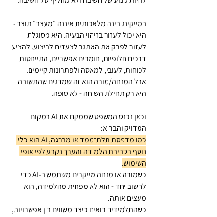
להיות מנוע של חשיבה ולא מחליף של חשיבה. 
במייקינג בינה מלאכותית איננה ״מעצב״ תוצר - 
היא יכול לעזור בזיהוי הבעיה. היא מסוגלת 
לעזור לפרק את האתגר לצעדים לביצוע. להציע 
דרכים חלופיות, חומרים אפשריים, התייחסות 
לכוחות, לעובי, למאסה ולפתרונות קיימים.
אבל המנחה/מורה הוא זה שמדגים שהתשובה 
היא רק תחילת השיחה - לא סופה.
וכאן נכנס המשפט שממקם את AI במקום 
המדויק והבריא:
כמו מדפסת תלת־ממד או מברגה, AI הוא כלי 
נוסף בסביבת הלמידה והערך נקבע לפי אופי 
השימוש.
כשמורה או מנחה מייקרים משתמש ב-AI כדי 
לחשוב יחד - הוא לא מפחית מהלמידה, הוא 
מעצים אותה.
כשהתלמידים רואים כיצד משווים בין אפשרויות, 