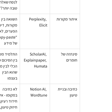
לנסח שאלה 
טובה יותר?”
איתור מקורות
Perplexity, 
השוואה בין 
Elicit
מקורות, דיוק
הפערים, לא 
של מידע
סינתזה של 
ScholarAI, 
התלמיד משו
חומרים
Explainpaper, 
בין הסיכום ש
Humata
הכלי לבין מה
שהוא הבין 
בעצמו
כתיבה ובניית 
Notion AI, 
לא כתיבה 
טיעון
Wordtune
במקומו - אל
חידוד רעיון, 
חיזוק טיעון, 