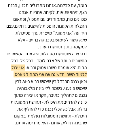
חומר, עם סבלנות.אנחנו מתרגלים תכנון, הבנת 
רצף, זיהוי שגיאות, לקיחת אחריות.אנחנו 
מכוונים כוח, מתמודדים עם תסכול, ופתאום  
ההצלחות הקטנות הופכות להישגים גדולים.עצם 
הידיעה ״אני מסוגל״ מייצרת ערך פסיכולוגי 
שלא קשור לשימוש בטכניקה בחיים - אלא 
למקומה בתוך תחושת הערך.
זו הסיבה שתחושת מסוגלות היא אחד המשאבים 
החשובים ביותר של אדם לומד - בכל גיל ובכל 
תחום.היא אומרת משהו עמוק ובריא: 
אני יכול 
ללמוד משהו חדש גם אם אני מתחיל מאפס.
וכאן נכנס ההבדל בין שימוש בריא ב-AI לבין 
שימוש פוגעני. כשמחוללי בינה מלאכותית 
נכנסים לתהליך כתיבה, חקר או יצירה מתוך 
כוונה 
להרחיב
 את היכולת - תחושת המסוגלות 
גדלה. אבל כשהכלי נכנס 
כדי להחליף
 את 
היכולת - תחושת המסוגלות נעלמת. במקום 
שהבינה תדליק אותנו - היא מרדימה אותנו.