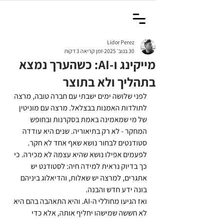
Lidor Perez
30 בנוב׳ 2025
זמן קריאה 3 דקות
מייקינג ו-AI: כשהערך נמצא
בתהליך ולא בתוצר
לפני שלושה ימים ישבתי עם חברה טובה, מרצה 
לתולדות האמנות בבצלאל. מרצה עם מוניטין 
של מי שמאמינה באמת בסקרנות ובחופש 
המחקר - לא רק בתיאוריה. שנים היא עודדה 
סטודנטים לבחור נושא שאף אחד לא חקר. 
לפעמים אפילו נושא שהיא עצמה לא מכירה. כי 
כך בדיוק נראית למידה חיה: לסטודנט יש 
אתגרים, למרצה יש שאלות, והדיאלוג ביניהם 
בונה ידע חדש והבנה.
ואז הגיעו מחוללי ה-AI. והיא התאהבה בהם היא 
לא חששה שמישהו יחליף אותה, אלא כדי 