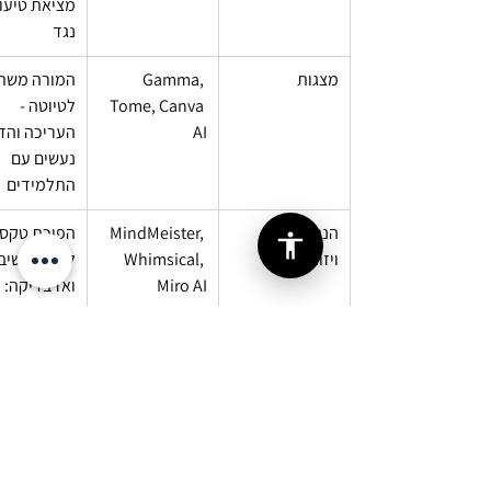
מציאת טיעונ
נגד
מצגות
Gamma, 
המורה משת
Tome, Canva 
לטיוטה - 
AI
העריכה והדי
נעשים עם 
התלמידים
הנגשת ידע 
MindMeister, 
הפיכת טקסט
ויזואלי
Whimsical, 
למפת חשיבה
Miro AI
ואז בדיקה: 
היא נאמנה 
לרעיון?
תכנון / אבני דרך
Notion, Trello 
שאלות ביניים
+ AI
רפלקציה 
עצמית, סימו
התקדמות