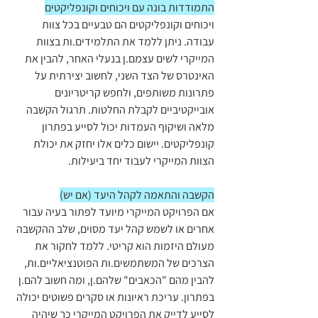
התמודדות בונה עם ויכוחים וקונפליקטים
ויכוחים וקונפליקטים הם טבעיים בכל צוות 
עבודה. ניתן ללמד את התלמידים.ות בצוות 
המייקרי לשים עצמם.ן בנעלי האחר, להבין את 
האינטרס של הצד השני, לחשוב יצירתית על 
פתרונות משותפים, ולחפש קריטריונים 
אובייקטיביים לקבלת החלטות. תרגול הקשבה 
מלאה ושיקוף העמדות יכול לסייע בפתרון 
קונפליקטים. יישום כלים אלו יחזק את יכולת 
הצוות המייקרי לעבוד יחד ביעילות.
הקשבה והתאמה לקהל היעד (אם יש)
אם הפרויקט המייקרי מיועד לפתור בעיה עבור 
אחרים או לשמש קהל יעד מסוים, שלב ההקשבה 
מעולם היזמות הוא קריטי. ללמד לחקור את 
הצרכים של המשתמשים.ות הפוטנציאליים.ות, 
להבין מהם "הכאבים" שלהם.ן, ומה חשוב להם.ן 
בפתרון. עריכת ראיונות או סקרים פשוטים יכולה 
לסייע לדייק את הפרויקט המייקרי כך שיהיה 