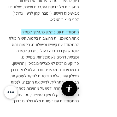
ניתן להיעזר במודל היזמות המדגיש את 
החשיבות של בדיקת היתכנות ויצירת פיילוט או 
אב-טיפוס ראשוני ("מבחן קטן לרעיון גדול") 
לפני הייצור המלא.
התמודדות עם כישלון כתהליך למידה
אחת המיומנויות החשובות ביזמות היא היכולת 
להתמודד עם קשיים וכישלונות. ביזמות נהוג 
לומר שאין דבר כזה כישלון, יש רק למידה 
ומציאת דרכים לא מוצלחות. במייקינג, 
פרויקטים רבים לא מצליחים בניסיון הראשון. 
הדגש עבור התלמידים.ות הוא לא לראות בכך 
כישלון סופי, אלא הזדמנות לחקור לעומק את 
הבעיה או התהליך, לדייק את ההבנה, ולנסות 
שוב בדרך אחרת. דגש על מחויבות לפתרון 
הבעיה, ולא רק לרעיון הספציפי, מסייעת 
בהתמודדות עם רעיונות שלא צולחים בדרך.
קבלת החלטות ותכנון