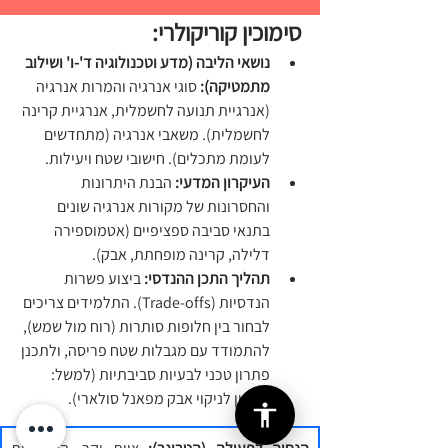
סימוכין קוריקולרי:
נושאי הליבה (מדע וטכנולוגיה ד'-ו' ושילוב 
מתמטיקה):
 סוגי אנרגיה והמרות אנרגיה 
(אנרגיית תנועה לחשמלית, אנרגיית קרינה 
לחשמלית). משאבי אנרגיה (מתחדשים 
לעומת מתכלים). חישובי שטח ויעילות.
העיקרון המדעי:
 הבנת היתרונות 
והחסרונות של מקורות אנרגיה שונים 
בתנאי סביבה ספציפיים (אטמוספירה 
דלילה, קרינה מופחתת, אבק).
תהליך התכן ההנדסי:
 ביצוע פשרות 
הנדסיות (Trade-offs). התלמידים צריכים 
לבחור בין חלופות סותרות (רוח מול שמש), 
להתמודד עם מגבלות שטח פריסה, ולתכנן 
פתרון טכני לבעיות סביבתיות (למשל: 
מנגנון לניקוי אבק מפאנל סולארי).