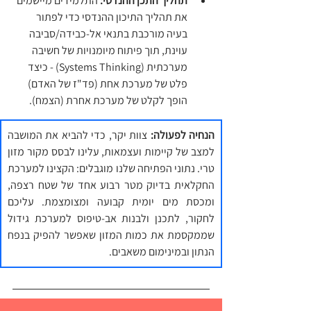
תהליך התכן ההנדסי:
 התלמידים מיישמים 
את תהליך התיכון ההנדסי כדי לפתור 
בעיה מורכבת בתנאי אל-כבידה/סביבה 
עוינת, תוך פיתוח מיומנויות של חשיבה 
מערכתית (Systems Thinking) - כיצד 
פלט של מערכת אחת (פד"ז של האדם) 
הופך לקלט של מערכת אחרת (הצמח).
הנחיה לפעולה:
 צוות יקר, כדי להביא את המושבה 
למצב של קיימות ועצמאות, עלינו לבסס מקור מזון 
טרי. נתוני הפתיחה שלנו מוגבלים: הקצינו למערכת 
החקלאית בדיוק מטר רבוע אחד של שטח רצפה, 
ומכסת מים יומית קבועה ומצומצמת. עליכם 
לחקור, לתכנן ולבנות אב-טיפוס למערכת גידול 
שממקסמת את כמות המזון שאפשר להפיק בנפח 
הנתון ובמינימום משאבים.