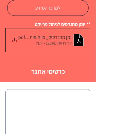
למרכז המידע
** יומן מהנדסים לניהול פרויקט
.pdf
יומן מהנדסים_ צוות פיתוח - מושבת מאדי
הורידו את PDF • 123KB
כרטיסי אתגר