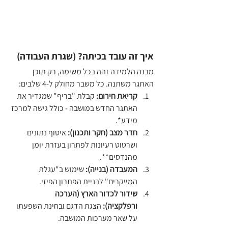
איך זה עובד בכיתה? (שגרת העבודה)
מבנה הלמידה זהה בכל משימה, רק תוכן 
האתגר משתנה. כל משבר מחולק ל-4 שלבים:
קריאת חירום:
 קבלת "בריף" שמגדיר את 
האתגר החדש במושבה - כולל גישה למרכז 
מידע*.
חדר מצב (חקר ותכנון):
 איסוף נתונים 
ושרטוט רעיונות לפתרון בעזרת יומן 
מהנדסים**.
המעבדה (בנייה):
 שימוש ב"עגלת 
המייקרים" לבניית הפתרון הפיזי.
שידור לכדור הארץ (הערכה 
ורפלקציה):
 הצגת הדגם ובחינת השפעתו 
על שאר מערכות המושבה.