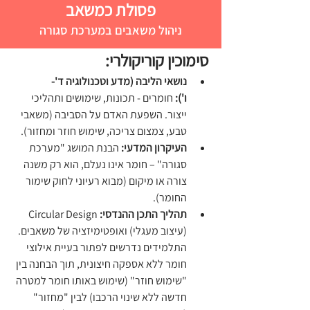
פסולת כמשאב
ניהול משאבים במערכת סגורה
סימוכין קוריקולרי:
נושאי הליבה (מדע וטכנולוגיה ד'-
ו'):
 חומרים - תכונות, שימושים ותהליכי 
ייצור. השפעת האדם על הסביבה (משאבי 
טבע, צמצום צריכה, שימוש חוזר ומחזור).
העיקרון המדעי:
 הבנת המושג "מערכת 
סגורה" – חומר אינו נעלם, הוא רק משנה 
צורה או מיקום (מבוא רעיוני לחוק שימור 
החומר).
תהליך התכן ההנדסי:
 Circular Design 
(עיצוב מעגלי) ואופטימיזציה של משאבים. 
התלמידים נדרשים לפתור בעיית אילוצי 
חומר ללא אספקה חיצונית, תוך הבחנה בין 
"שימוש חוזר" (שימוש באותו חומר למטרה 
חדשה ללא שינוי הרכבו) לבין "מחזור" 