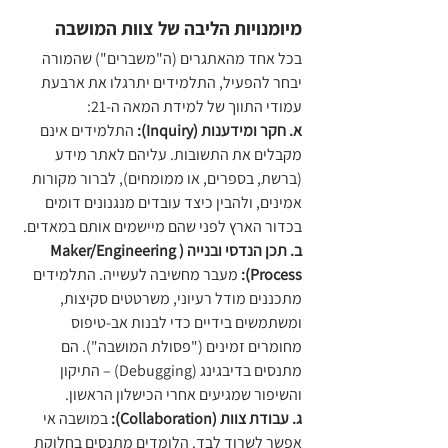
מיומנויות הליבה של צוות המושבה
בכל אחד מהאתגרים (ה"משברים") שהמורה 
יבחר להפעיל, התלמידים יתרגלו את ארבעת 
עמודי התווך של למידת המאה ה-21:
א. חקר ומידענות (Inquiry):
 התלמידים אינם 
מקבלים את התשובות. עליהם לאתר מידע 
(ברשת, בספרים, או ממומחים), לברור מקורות 
אמינים, ולהבין כיצד עובדים מנגנונים דומים 
בכדור הארץ לפני שהם מיישמים אותם במאדים.
ב. תכן הנדסי ובנייה (Maker/Engineering 
Process):
 מעבר מחשיבה לעשייה. התלמידים 
מתכננים מודל רעיוני, משרטטים סקיצות, 
ומשתמשים בידיים כדי לבנות אב-טיפוס 
מחומרים זמינים ("פסולת המושבה"). הם 
מתנסים בדיבגינג (Debugging) – התיקון 
והשיפור שמגיעים אחרי הכישלון הראשון.
ג. עבודת צוות (Collaboration):
 במושבה אי 
אפשר לשרוד לבד. הלומדים מתנסים בחלוקת 