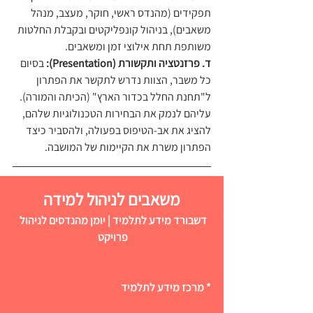
תפקידים (מהנדס ראשי, חוקר, מעצב, מנהל 
משאבים), בניהול קונפליקטים ובקבלת החלטות 
משותפת תחת אילוצי זמן ומשאבים.
ד. פרזנטציה ותקשורת (Presentation):
 בסיום 
כל משבר, הצוות נדרש לתקשר את הפתרון 
ל"תחנת החלל בכדור הארץ" (הכיתה והמורה). 
עליהם לנמק את הבחירות הטכנולוגיות שלהם, 
להציג את אב-הטיפוס בפעולה, ולהסביר כיצד 
הפתרון משרת את הקיימות של המושבה.
משאבים לניהול למידה
דשבורד מידע לתלמיד | יומן מהנדסים לניהול 
פרויקט 
* מרכז מידע לתלמיד