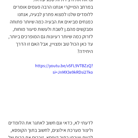
במרחב המייקרי אנחנו הרבה פעמים אומרים 
ללומדים שלנו למצוא פתרון לבעיה, אנחנו 
כמנחים מביאים את הבעיה כמה שיותר פתוחה 
ומבקשים מהם.ן לשבת ולעשות סיעור מוחות, 
לזרוק כמה שיותר רעיונות גם המופרכים ביותר, 
עד כאן הכול טוב ומצויין, אבל האם זו הדרך 
היחידה?
https://youtu.be/v5FL9VTBZzQ?
si=JnMX3e9kRDsi27ko
לדעתי לא, כדאי וגם חשוב לאתגר את הלומדים 
וליצור מערכת אילוצים, לחשוב בתוך הקופסא, 
להיות יצירתי בתוך קופסא, זוכרים את הבית של 