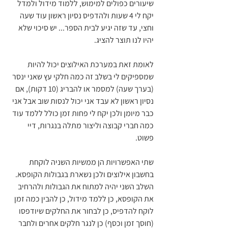
שיעורים כפולים למימוש, ללמוד מידול ולמדל 
יקח לי 4 שעות ולהדפיס נסיון ראשון עוד שעה 
וחצי, עד שזה יגיע לבית הספר... יש סיכוי שלא 
יהיו לנו תוצר להציג.
לאומת זאת במערכת האילוצים יכול להיות 
שמספיקים לי בשלב זה כמה חלקי עץ שאני ינסר 
(בערך שעה) למסמר או להבריג (10 דקות), אם 
נסיון ראשון לא עבד אני יכול לנסות שוב אבל אני 
כבר מיומן ולכן יקח לי פחות זמן כולל ללמד עוד 
כמה חברי קבוצה וליצור מתלה בנגרות, דיי 
פשוט.
שתי האפשרויות הן ממשיות השניה לוקחת 
בחשבון אילוצים ולכן נשארת בגבולות הקופסא. 
השלב השני יהיה למתוח את הגבולות ולהרחיב 
את הקופסא, כן ללמד מידול, כן להבין כמה זמן 
לוקח להדפיס, כן לבחור את החלקים שיודפסו 
(חוסך זמן וכסף) כן לנגר חלקים אחרים ולחבר 