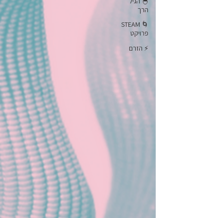
🐣 הגיל
הרך
🌀 STEAM
פרויקט
⚡ הזרם