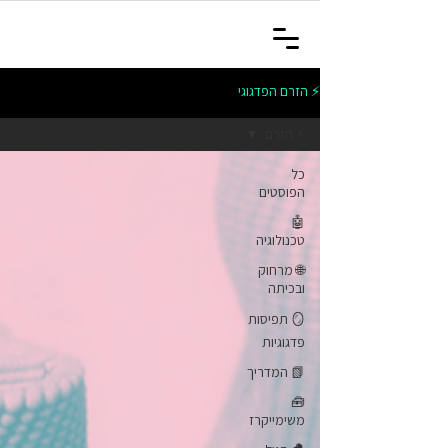
⚡ הזרם הפדגוגי
⚡ הזרם
כל
הפוסטים
🤖
טכנולוגיה
🌐 מרחוק
ובכיתה
🪞 תפיסות
פדגוגיות
📗 המדריך
🧰
משימייקרז