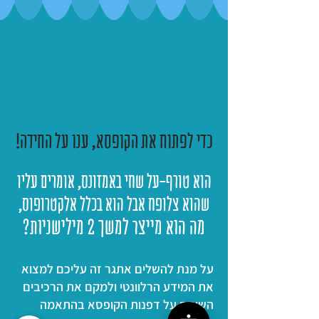
כדי לפתוח את הקופסא, ענו על החידה!
הוא טורף-על שחי באמזונס, אומרים עליו
שהוא צלופח אבל הוא בכלל אלקטרופוס,
מה הוא מייצר למשך 2 מילישניות?
על מנת להשלים אתגר זה עליכם למצוא
את המידע הרלוונטי ולמקם את הרכיבים
השונים על דפנות הקופסא בהתאמה