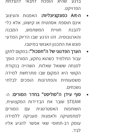
ברגע שהיא הופכת לתנאי להצלחת 
הפרויקט.
ה-Art כפונקציונליות:
 האמנות והעיצוב 
אינם תוספת אסתטית או קישוט, אלא כלי 
להבנת חוויית המשתמש, המבנה 
והארגונומיה. זהו הרגע שבו הדיוק המדעי 
פוגש את התכנון האנושי במיטבו.
הערך הפדגוגי של ה"תסכול":
 במקום לתקן 
עבור התלמיד כשהוא נתקע, המורה הופך 
למנחה ששואל שאלות. השהייה בנקודת 
הקושי היא המקום שבו מתרחשת למידה 
משמעותית והפתרונות הופכים לבלתי 
נשכחים.
סוף עידן ה"סוליסט" בחדר המורים:
 ה-
STEAM שובר את הבדידות המקצועית. 
השותפות האסטרטגית עם המורים 
למתמטיקה ולאמנות מעניקה ללמידה 
עומק רב-תחומי שאי אפשר להגיע אליו 
לבד.