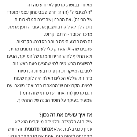
מאחור בבושה. קרטון לא יודע מה זה 
"הלוצינציה" (הזיה: 
חרטוט בביטחון עצמי מופרז 
של הבינה)
. אם התכנון שהבינה המלאכותית 
נתנה לך לא לוקח בחשבון את עובי הדופן או את 
מרכז הכובד - הדגם יקרוס.
זה היה הרגע היפה ביותר בסדנה: הקבוצות 
שהבינו שה-AI הוא רק כלי לעיבוד נתונים מהיר, 
ולא תחליף לחוש הריח והמגע של המייקר, הגיעו 
להישגים מרשימים למי שהגיעו פעם ראשונוה 
לסביבה מייקרית. הן פתרו בעיות הנדסיות 
בזריזות שללא הכלים האלה היה לוקח שעות 
לפצח. הקבוצות ש"התאהבו בבבואה" נשארו עם 
דגם קרטון (וזה אחרי שרמזתי שזה הזמן) 
שמעיד בעיקר על חוסר הבנה של התהליך.
אז איך עושים את זה נכון?
שילוב AI בלמידה ובלמידה מייקרית הוא לא 
עניין טכני בלבד, אלא 
אבחנה פדגוגית
. זה דורש 
מהמנחה לזהות בזמן אמת את קו התפר העדין: 