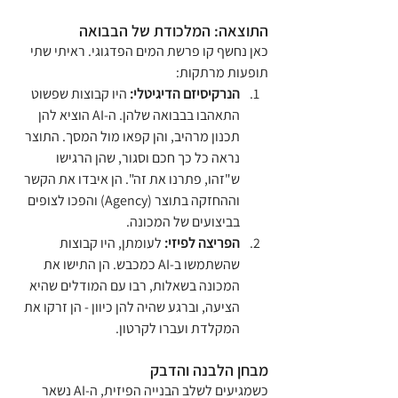
התוצאה: המלכודת של הבבואה
כאן נחשף קו פרשת המים הפדגוגי. ראיתי שתי 
תופעות מרתקות:
הנרקיסיזם הדיגיטלי:
 היו קבוצות שפשוט 
התאהבו בבבואה שלהן. ה-AI הוציא להן 
תכנון מרהיב, והן קפאו מול המסך. התוצר 
נראה כל כך חכם וסגור, שהן הרגישו 
ש"זהו, פתרנו את זה". הן איבדו את הקשר 
וההחזקה בתוצר (Agency) והפכו לצופים 
בביצועים של המכונה.
הפריצה לפיזי:
 לעומתן, היו קבוצות 
שהשתמשו ב-AI כמכבש. הן התישו את 
המכונה בשאלות, רבו עם המודלים שהיא 
הציעה, וברגע שהיה להן כיוון - הן זרקו את 
המקלדת ועברו לקרטון.
מבחן הלבנה והדבק
כשמגיעים לשלב הבנייה הפיזית, ה-AI נשאר 