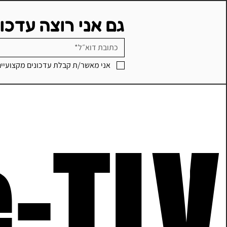
גם אני רוצה עדכו
אני מאשר/ת קבלת עדכונים מקצועיי
חידת החשמל Electro Quest -
פרויקט STEAM (יסודי)
-TLV
-TLV