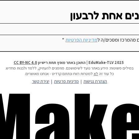
נים אחת לרבעון
יוצאים
ם מהמרכז ומסכים/ה ל
מדיניות הפרטיות
*
6 טיפים לקידום למידה מייקרית
2025 EduMake-TLV | התוכן באתר מופץ תחת רישיון
CC BY-NC 4.0
במילים פשוטות:
הידע באתר נועד לשימושכם. מוזמנים להעתיק, ללמד ולבנות מחדש.
כל עוד זה
לא
למטרות רווח ונתתם קרדיט - אנחנו מאושרים.
Make
Make
הצהרת נגישות
|
מדיניות פרטיות
|
יצירת קשר