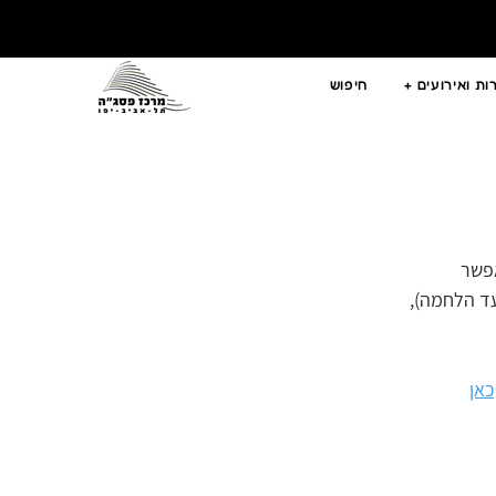
ת ואירועים +
חיפוש
פשר 
ד הלחמה), 
כאן