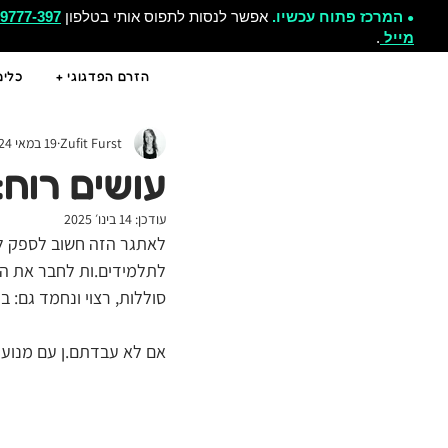
המרכז פתוח עכשיו.
אפשר לנסות לתפוס אותי בטלפון
-9777-397
●
מייל
.
הזרם הפדגוגי +
כלים
Zufit Furst
19 במאי 2024
עושים רוח:
עודכן:
14 בינו׳ 2025
לאתגר הזה חשוב לספק לצ
לתלמידים.ות לחבר את המ
סוללות, רצוי ונחמד גם: ב
אם לא עבדתם.ן עם מנועים ב