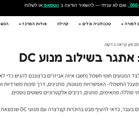
050
, ואם לא עניתי — להשאיר הודעה ב
ווטסאפ
או לשלוח
 למורה +
טכנולוגיה וכלים +
קהילה
אודות המרכז +
הכשרו
זמן קריאה 1 דקות
 אתגר בשילוב מנוע DC
ד המנועים חוטי חשמל (חשבו איזה אביזרים ברצונכם להגיש כדי לא
עגל החשמלי- האפשרויות מגוונות, מתנינים, דרך סיכות משרדיות וע
תי סוללה מתאימים, מתגים, רכיבים אלקטרוניים פשוטים נוספים. 
עבר, כדאי להעיף מבט בהיכרות קצרצרה עם מנועי DC שנמצאת 