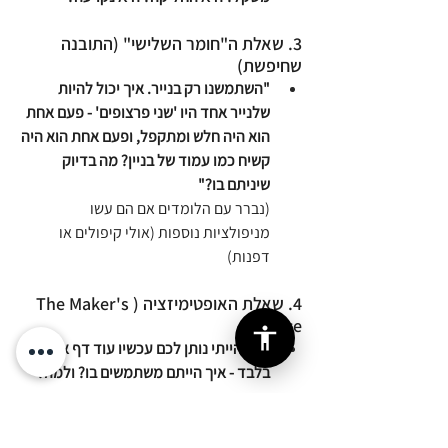
3. שאלת ה"חומר השלישי" (התובנה 
שחיפשת)
"השתמשנו רק בנייר. איך יכול להיות 
שלנייר אחד היו 'שני פרצופים' - פעם אחת 
הוא היה חלש ומתקפל, ופעם אחת הוא היה 
קשיח כמו עמוד של בניין? מה בדיוק 
שיניתם בו?"
(נברר עם הלומדים אם הם עשו 
מניפולציות נוספות (אולי קיפולים או 
דפנות) 
4. שאלת האופטימיזציה (The Maker's 
Choice)
"אם הייתי נותן לכם עכשיו עוד דף אחד 
בלבד - איך הייתם משתמשים בו? ולמה?
טיפ למורה לניהול "למידת גילוי" 
בפרויקט הזה: