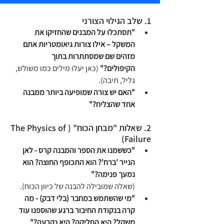
1. שלב הגילוי הצורני 
"תסתכלו על המבנים שהחזיקו את 
המשקל – אילו צורות גיאומטריות אתם 
מזהים שם שמסתתרות בתוך 
הקיפולים?"
 (כאן יעלו מילים כמו משולש, 
גליל, תיבה).
"האם יש צורה שמופיעה ביותר ממבנה 
אחד שהצליח?"
2. שאלות "מבחן הכוח" (The Physics of 
Failure)
"כששמנו את הספר והמבנה קרס - לאן 
הנייר 'ברח'? הוא התכופף החוצה? הוא 
נמעך פנימה?"
(שאלה שמובילה להבנה של כיוון הכוח).
"מי שהשתמש במחבר (בלי דבק) - מה 
קרה בנקודת החיבור ברגע שהוספנו עוד 
משקל? היא החליקה? היא נקרעה?"