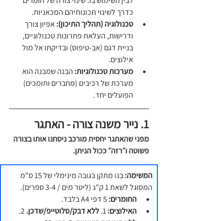
לבין השימוש בו. שינוי צורה של חומרים 
כדרך לשינוי תכונותיהם המכאניות.
טכנולוגיה (תהליך התיכון):
 אפיון צורך 
ודרישות, העלאת פתרונות טכנולוגיים, 
בניית דגם (אב-טיפוס) ובדיקתו אל מול 
אילוצים.
מערכות טכנולוגיות:
 הבנה שמבנה הוא 
מערכת של רכיבים (מחברים ותומכים) 
הפועלים יחד.
1. נייר משנה צורה -
האתגר
מפני שהאתגר יחסית מורכב ניסחנו אותו בצורה 
פשוטה ו״רזה״ ככול הניתן.
המשימה:
 בנו מתקן בגובה מינימלי של 15 ס"מ 
המסוגל לשאת 1 ק"ג (ליטר מים / 3-4 ספרים).
החומרים:
 5 דפי A4 בלבד.
האילוצים:
 1. 
ללא דבק/סלוטייפ/שדכן.
 2. 