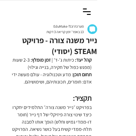
מערכת EduMake-TLV
13 באפר׳
זמן קריאה 3 דקות
נייר משנה צורה - פרויקט
STEAM (יסודי)
קהל יעד:
 כיתות ג'-ד' | 
זמן מומלץ:
 2-3 שעות 
(מפגש כפול של חקירה, בנייה וגילוי)
תחום תוכן:
 מדע וטכנולוגיה - עולם מעשה ידי 
אדם: חומרים, תכונותיהם, ושימושיהם.
תקציר:
בפרויקט ״
נייר משנה צורה״ 
התלמידים יחקרו 
כיצד שינוי צורה פיזיקלי של דף נייר (חומר 
דו-ממדי גמיש וחלש) הופך אותו למבנה 
תלת-ממדי קשיח בעל כושר נשיאה. הפרויקט 