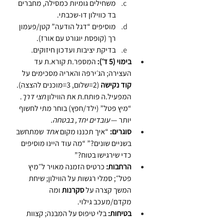
משחילים גומיות כמסילה, מחברים 
בד כווילון דו-שכבתי.
מוסיפים “דגל הודעה” קטן/פעמון 
רך (קופסת יוגורט עם אורז).
בדיקת יציבות ועדכון חיזוקים.
בימוי (5 ד׳):
 המספר.ת קורא.ת עד 
העצירה; הג׳ירפה והאריה מסכימים על 
קוד נקישה
 (2=שלום, 3=מוכנים להצצה). 
המפעיל.ה פותח.ת את הווילון 
חצי דרך
. 
“מיץ פטל” (ילד/חפץ) בוחר מתי לחשוף 
יותר — 
עובדים יחד, בבטחה
.
סוגרים:
 “איך תכננו מקום 
אחד
 שמתחשב 
בשניים שונים?” “מה עוד היינו מוסיפים 
כדי שירגישו בטוח?”
הרחבות:
 כרטיס הזמנה מאויר ל״מיץ 
פטל״; סמלי רגשות על הווילון; שיחת 
המשך קצרה על 
סקרנות
 ומה 
מקדם/מעכב גילוי.
בטיחות:
 בלי טיפוס על המבנה; קצוות 