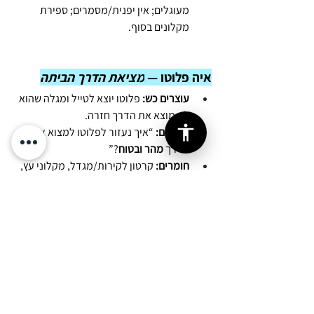
מעוגלים; אין יפנית/מסמרים; ספירת 
מקלונים בסוף.
איה פלוטו — 
מציאת הדרך הביתה
עוצרים כש:
 פלוטו יוצא לטייל ומגלה שהוא 
לא מוצא את הדרך חזרה.
אומרים:
 “איך נעזור לפלוטו למצוא את 
הדרך 
מהר ובטוח
?”
חומרים:
 קרטון לקירות/מגדל, מקלוני עץ, 
דגלונים מנייר, חוט/גומיות למסילה קלה 
לדגל, קופסת פלסטיק קטנה עם אורז 
ל״פעמון רך״, מדבקות/טושים לסימני 
דרך, סרט בד לסימון “שביל”.
בונים (20 ד׳):
 מגדל נמוך ויציב עם דגל 
שניתן להרים/להוריד; מציירים מפת שביל 
מה״פארק״ ל״בית״ עם 3–4 סימני דרך 
(עץ, ספסל, גדר). בודקים: האם פלוטו 