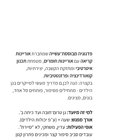
פדגוגיה מבוססת־עשייה
 שמחברת 
אוריינות 
קריאה
 עם 
אוריינות חומרים
, מטפחת 
תכנון 
איטרטיבי
 ומחזקת הקשבה, יצירתיות, 
קואורדינציה
 ו
פרזנטטיביות
.
בקצרה: הנה לכן.ם מדריך מעשי למייקרים בגן 
הילדים - מתחילים מסיפור, פותחים סל אחד, 
בונים, מציגים.
למי זה מיועד:
 גן טרום־חובה ועד כיתה ב׳. 
אורך מפגש:
 שעה + (ע״פ יכולות הילדים).
אופי הפעילות:
 עדין, משחקי, לא “סיירת”. 
עובדים סביב סיפור קצר ומכינים פתרון קטן 