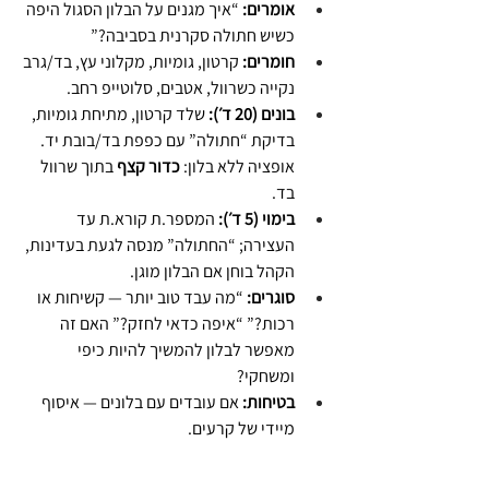
אומרים:
 “איך מגנים על הבלון הסגול היפה 
כשיש חתולה סקרנית בסביבה?”
חומרים:
 קרטון, גומיות, מקלוני עץ, בד/גרב 
נקייה כשרוול, אטבים, סלוטייפ רחב.
בונים (20 ד׳):
 שלד קרטון, מתיחת גומיות, 
בדיקת “חתולה” עם כפפת בד/בובת יד. 
אופציה ללא בלון: 
כדור קצף
 בתוך שרוול 
בד.
בימוי (5 ד׳):
 המספר.ת קורא.ת עד 
העצירה; “החתולה” מנסה לגעת בעדינות, 
הקהל בוחן אם הבלון מוגן.
סוגרים:
 “מה עבד טוב יותר — קשיחות או 
רכות?” “איפה כדאי לחזק?” האם זה 
מאפשר לבלון להמשיך להיות כיפי 
ומשחקי?
בטיחות:
 אם עובדים עם בלונים — איסוף 
מיידי של קרעים.