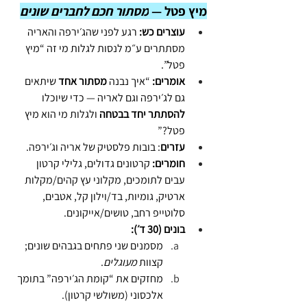
מיץ פטל — 
מסתור חכם לחברים שונים
עוצרים כש:
 רגע לפני שהג׳ירפה והאריה 
מסתתרים ע״מ לנסות לגלות מי זה “מיץ 
פטל”.
אומרים:
 “איך נבנה 
מסתור אחד
 שיתאים 
גם לג׳ירפה וגם לאריה — כדי שיוכלו 
להסתתר יחד בבטחה
 ולגלות מי הוא מיץ 
פטל?”
עזרים
: בובות פלסטיק של אריה וג׳ירפה.
חומרים:
 קרטונים גדולים, גלילי קרטון 
עבים לתומכים, מקלוני עץ קהים/מקלות 
ארטיק, גומיות, בד/וילון קל, אטבים, 
סלוטייפ רחב, טושים/אייקונים. 
בונים (30 ד׳):
מסמנים שני פתחים בגבהים שונים; 
קצוות 
מעוגלים
.
מחזקים את “קומת הג׳ירפה” בתומך 
אלכסוני (משולשי קרטון).