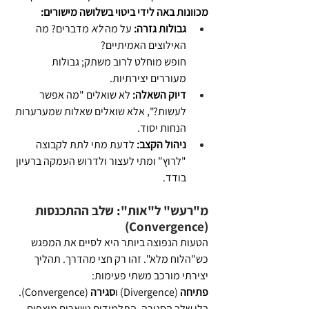
מכוונות באה לידי ביטוי בשלושה מישורים:
גבולות גזרה:
 על מה 
לא
 מדברים? מה 
האילוצים האמיתיים? 
חופש מוחלט לרוב משתק; גבולות 
מעוררים יצירתיות.
דיוק השאלה:
 לא שואלים "מה אפשר 
לעשות?", אלא שואלים שאלות שמערערות 
הנחות יסוד.
ניהול הקצב:
 לדעת מתי לתת לקבוצה 
"לרוץ" ומתי לעצור ולדרוש העמקה ברעיון 
בודד.
מ"רעש" ל"אות": שלב ההתכנסות 
(Convergence)
הטעות הנפוצה ביותר היא לסיים את המפגש 
כש"הלוח מלא". זהו רק חצי מהדרך. תהליך 
יצירתי מורכב משתי פעימות: 
פתיחה
 (Divergence) ו
סגירה
 (Convergence). 
בלי שלב הסגירה, התלמידים נשארים מוצפים 