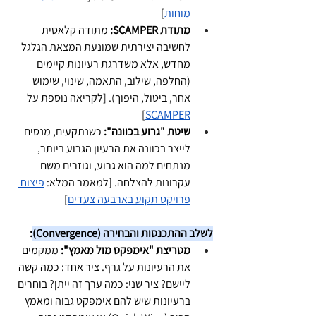
מוחות
]
מתודת SCAMPER:
 מתודה קלאסית 
לחשיבה יצירתית שמונעת המצאת הגלגל 
מחדש, אלא משדרגת רעיונות קיימים 
(החלפה, שילוב, התאמה, שינוי, שימוש 
אחר, ביטול, היפוך). [לקריאה נוספת על 
]
SCAMPER
שיטת "גרוע בכוונה":
 כשנתקעים, מנסים 
לייצר בכוונה את הרעיון הגרוע ביותר, 
מנתחים למה הוא גרוע, וגוזרים משם 
עקרונות להצלחה. [למאמר המלא: 
פיצוח 
פרויקט תקוע בארבעה צעדים
]
לשלב ההתכנסות והבחירה (Convergence)
:
מטריצת "אימפקט מול מאמץ":
 ממקמים 
את הרעיונות על גרף. ציר אחד: כמה קשה 
ליישם? ציר שני: כמה ערך זה ייתן? בוחרים 
ברעיונות שיש להם אימפקט גבוה ומאמץ 