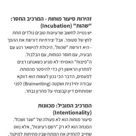
זהירות סיעור מוחות - המרכיב החסר: 
"שהות" (Incubation)
יש נטייה לחשוב שרעיונות טובים נולדים תחת 
לחץ של סטופר. אבל יצירתיות דורשת את ההפך 
- היא דורשת "שהות". היכולת להישאר רגע עם 
הבעיה, עם חוסר הנוחות, עם הבלבול. 
ה"פיצוח" האמיתי לא מגיע כשאנחנו רצים 
לפתרון הראשון רק כדי להיפטר מהמתח. 
לפעמים, הדבר הכי נכון לעשות הוא דווקא 
עבודה יחידנית ושקטה (Brainwriting) לפני 
שפותחים דיון קבוצתי על פתרון נבחר.
המרכיב המוביל: מכוונות 
(Intentionality)
סיעור מוחות הוא לא פעולה של "שגר ושכח". 
המנחה הוא לא רק "רשם רעיונות", אלא נווט 
שחייב להחזיק את המתח שבין פתיחות למיקוד. 