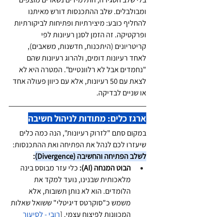
ומבולבלים. שלב ההתכנסות דורש מאיתנו 
להחליף כובע: מיצירתיות ופתיחות לביקורתיות 
ופרקטיקה. זה הזמן לסנן רעיונות לפי 
קריטריונים (היתכנות, חדשנות, משאבים), 
לאחד רעיונות דומים, ולהרוג רעיונות שהם 
"נחמדים אבל לא רלוונטיים". המטרה היא לא 
לצאת עם 50 רעיונות, אלא עם כיוון פעולה אחד 
או שניים לבדיקה.
ארגז כלים: מתודות לניהול חשיבה
במקום סתם "לזרוק רעיונות", הנה כמה כלים 
שיעזרו לכם לנהל את הפתיחה ואת ההתכנסות:
לשלב הפתיחה והחשיבה (Divergence)
:
הבוט המנחה (AI):
 כלי עזר מבוסס בינה 
מלאכותית שבנינו, נועד למקד את 
הלומדים. הוא לא נותן תשובות, אלא 
משמש כ"סוקרטס דיגיטלי" ששואל שאלות 
המכוונות לפיצוח עצמי. [
רובי - לסיעור 