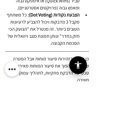
סביר (Quick Wins) או אימפקט גבוה 
ומאמץ גבוה (פרויקטים אסטרטגיים).
הצבעת נקודות (Dot Voting):
 כל משתתף 
מקבל 3 מדבקות ויכול להצביע לרעיונות 
הטובים ביותר. זה מנטרל את "הצועק הכי 
חזק בחדר" ונותן תמונת מצב ויזואלית של 
הסכמת הקבוצה.
כן פתחנו בזהירות סיעור מוחות אבל המטרה 
שלנו היא להפוך את סיעור המוחות מאירוע 
טכסי של הדבקת פתקיות, לתהליך עמוק של 
חשיבה. 
הכלים הטכנולוגיים והמתודולוגיים הם הפיגומים 
למימוש הפוטנציאלי של תהליך הלמידה; 
המהות היא היכולת לשהות בבעיה, לכוון את 
המחשבה, ובסוף – לדעת לבחור ולצאת לדרך.