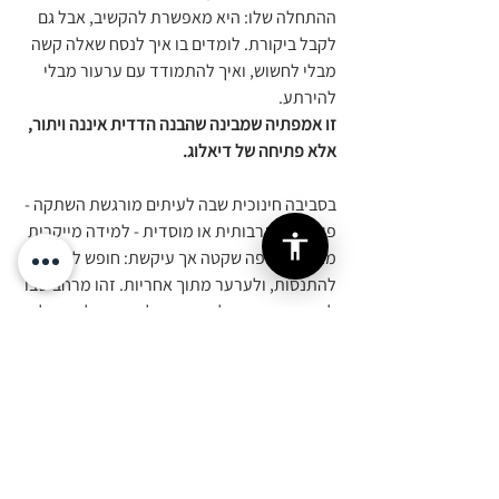
ההתחלה שלו: היא מאפשרת להקשיב, אבל גם 
לקבל ביקורת. לומדים בו איך לנסח שאלה קשה 
מבלי לחשוש, ואיך להתמודד עם ערעור מבלי 
להירתע. 
זו אמפתיה שמבינה שהבנה הדדית איננה ויתור, 
אלא פתיחה של דיאלוג.
בסביבה חינוכית שבה לעיתים מורגשת השתקה - 
פוליטית, תרבותית או מוסדית - למידה מייקרית 
מציעה חלופה שקטה אך עיקשת: חופש לשאול, 
להתנסות, ולערער מתוך אחריות. זהו מרחב שבו 
לא נדרש ציות, אלא תעוזה; לא רגש בלבד, אלא 
גם סקרנות. תפקידנו כמנחים הוא לטפח את 
המתח הזה - לאזן בין החמלה שמחברת לבין 
הספק שמניע. 
כי רק שם, בין ההזדהות לערעור, 
נולד לומד חכם באמת.