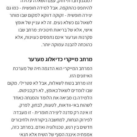
למנגנון חברתי חזק, עצם השאלה עלולה 
להיתפס כהתקפה. אבל למידה חופשית - כמו גם 
יצירה חופשית - זקוקה דווקא למקום שבו מותר 
לשאול גם כשלא נעים. זה לא עניין של אומץ 
אישי, אלא של בריאות חינוכית: מרחב שבו 
סקרנות וערעור אינם נתפסים כעוינות, אלא 
כהוכחה להבנה עמוקה יותר.
מרחב מייקרי כדיאלוג מערער
המרחב המייקרי הוא הדגמה חיה של מערכת 
האיזונים הזו. 
זהו מרחב בטוח לשאלות, אבל לא סטרילי. מקום 
שבו לומדים לשאול 
באומץ
, לא רק 
בנימוס
. 
הלמידה בו מביאה את הלומד והמנחה כאחד 
לשהות באי-וודאות, לטעות, לבחון, לפרק. 
זו אינה רק סדנה ליצירה חומרית - זו מעבדה 
לפירוק הנחות, למחשבה ביקורתית ולחיבורים 
חדשים בין רגש, טכנולוגיה ואדם. במרחב כזה, 
אמפתיה איננה הסוף של השיח אלא תנאי 