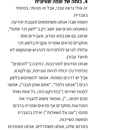
4. כוחה של שפה שוויונית
זה אולי נראה טכני, אבל זה מהותי. במיוחד 
בעברית.
השפה שבה אנחנו משתמשים מעצבת תודעה. 
כשאנחנו פונים שוב ושוב רק ב"לשון זכר סתמי", 
אנחנו, גם אם בתת-מודע, מעבירים מסר. 
מחקרים מראים שפנייה עקבית בלשון זכר 
עלולה לגרום לתלמידות להרגיש שהטקסט לא 
מיועד עבורן.
אנחנו מודעים למורכבות. כתיבה ב"לוכסנים" 
(תלמיד/ה) יכולה להיות מעייפת, גם לקורא. 
אבל יש דרכים נוספות. אפשר להשתמש בלשון 
רבים ("אנחנו נלמד", "אתם ואתן תבנו"), אפשר 
לפנות ישירות ("בפרויקט הזה, כל אחת ואחד 
מכם יתנסו..."), ואפשר פשוט להגביר את 
המודעות.מחקרים אף מראים שפנייה ברבים 
סתמי ("ענו על השאלות") יעילה בהגברת 
תחושת השייכות.
במרחב שלנו, אנחנו משתדלים. אנחנו מאמינים 