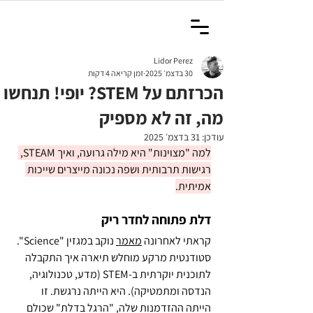
Lidor Perez
30 בדצמ׳ 2025
זמן קריאה 4 דקות
הכרזתם על STEM? יופי! תנחשו
מה, זה לא מספיק
עודכן:
31 בדצמ׳ 2025
למה "מצוינות" היא מילה גרועה, ואיך STEAM, 
רגישות תרבותית ושפה נכונה מייצרים שייכות 
אמיתית.
דלת פתוחה לחדר ריק
קראתי לאחרונה 
מאמר
 נוקב במגזין "Science". 
סטודנטית מרקע מוחלש תיארה איך התקבלה 
לתוכנית יוקרתית ב-STEM (מדע, טכנולוגיה, 
הנדסה ומתמטיקה). היא הייתה נרגשת. זו 
הייתה ההזדמנות שלה, "הרגל בדלת" שכולם 