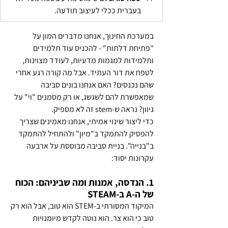
בעברית ככלי לעיצוב תודעה.
במערכת החינוך, אנחנו מדברים המון על 
"פתיחת דלתות" - להכניס עוד תלמידים 
ותלמידות למגמות מדעיות, לעודד מצוינות, 
לטפח את דור העתיד. אבל מה קורה רגע אחרי 
שהם נכנסים? האם אנחנו בונים סביבה 
שמאפשרת להם לשגשג, או רק מסמנים "וי" על 
גיוון? נראה ש-stem זה לא מספיק.
כדי ליצור שינוי אמיתי, אנחנו מאמינים שצריך 
להפסיק להתמקד ב"מיון" ולהתחיל להתמקד 
ב"בנייה". בניית סביבה מבוססת על ארבעה 
עקרונות יסוד:
1. הנדסה, אמנות ומה שביניהם: הכוח 
של ה-A ב-STEAM
המיקוד המסורתי ב-STEM הוא טוב, אבל הוא רק 
טוב כי הוא צר. הוא נוטה לקדש מיומנויות 