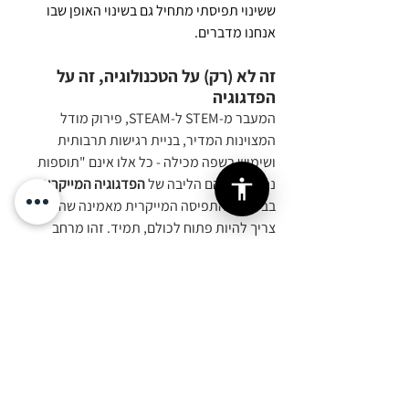
ששינוי תפיסתי מתחיל גם בשינוי האופן שבו 
אנחנו מדברים.
זה לא (רק) על הטכנולוגיה, זה על 
הפדגוגיה
המעבר מ-STEM ל-STEAM, פירוק מודל 
המצוינות המדיר, בניית רגישות תרבותית 
ושימוש בשפה מכילה - כל אלו אינם "תוספות 
נחמדות". הם הליבה של 
הפדגוגיה המייקרית
.
בבסיסה, התפיסה המייקרית מאמינה שהחדר 
צריך להיות פתוח לכולם, תמיד. זהו מרחב 
המאפשר מגוון דעות, רעיונות ודרכי עבודה, שבו 
הכל נכון ואין "טעות" אלא למידה מתוך 
התנסות. המרחב הזה הוא הבית הטבעי של 
ה-STEAM, הוא המקום שבו המדע והטכנולוגיה 
פוגשים את האמנות והרוח דרך הידיים, והוא זה 
שמאפשר לנו להפוך את ה"גישה" (הדלת 
הפתוחה) לתחושת שייכות אמיתית.