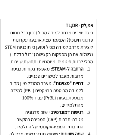
TL;DR - אמ;לק
כיצד יוצרים מרחב למידה מכיל (נכון בכל תחום 
פדגוגי חינוכי)? המאמר מציג ארבעה עקרונות 
ליצירת מרחב למידה מכיל וטוען כי תוכניות STEM 
נכשלות אם הן מספקות רק גישה ("רגל בדלת") 
מבלי לבנות פיגומים ומיומנויות ותחושת שייכות. 
הרחבה ל-STEAM:
 מאפשר נקודות כניסה 
מרובות מעבר לכישורים טכניים.
דחיית "מצוינות":
 מעבר ממודל מיון מדיר 
ללמידה מבוססת פרויקטים (PBL) למידה 
מבוססת בעיות (PrBL) עבור 100% 
מהתלמידים.
רגישות דמוגרפית:
 יישום פדגוגיה 
מגיבת-תרבות (CRP) המכירה בהקשר 
התרבותי והסוציו-אקונומי של התלמיד.
שפה שוויונית:
 שימוש מודע בשפה מכלילה 