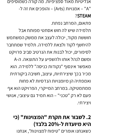
אנליטיות מאוד ספציפיות. מה קורה כשמוסיפים 
"A" – אמנויות (Arts) – והופכים את זה ל-
?
STEAM
פתאום, המרחב נפתח.
תלמידה שיש לה חוש אסתטי מפותח אבל 
חוששת מקוד, יכולה לעצב את ממשק המשתמש 
להיחשף לקוד ולצאת ללמידה. תלמיד שמתחבר 
לסיפורים, יכול לבנות את הנרטיב סביב פרויקט 
ומשם לנהל אותו ולהשפיע על התוצאה. ה-A 
מאפשר אינסוף "נקודות כניסה" ללמידה. הוא 
מכיר בכך שיצירתיות, עיצוב, חשיבה ביקורתית 
ואמפתיה הן מיומנויות הנדסיות לא פחות 
ממתמטיקה. במרחב המייקרי, הפרויקט הוא אף 
פעם לא רק "טכני" – הוא תמיד גם עיצובי, אנושי 
ויצירתי.
2. לשבור את תקרת "המצוינות" (כי 
היא מיועדת ל-20% בלבד)
כשאנחנו אומרים "טיפוח למצוינות", אנחנו 