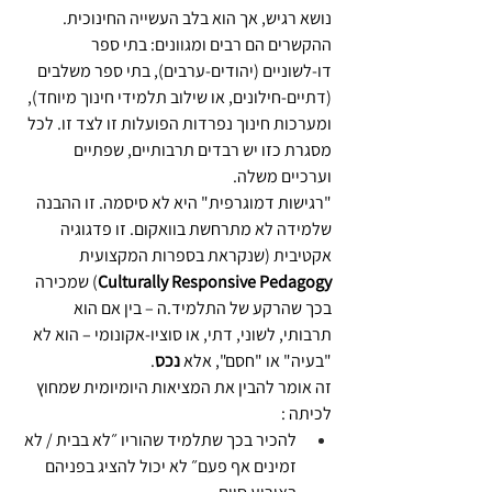
נושא רגיש, אך הוא בלב העשייה החינוכית.
ההקשרים הם רבים ומגוונים: בתי ספר 
דו-לשוניים (יהודים-ערבים), בתי ספר משלבים 
(דתיים-חילונים, או שילוב תלמידי חינוך מיוחד), 
ומערכות חינוך נפרדות הפועלות זו לצד זו. לכל 
מסגרת כזו יש רבדים תרבותיים, שפתיים 
וערכיים משלה.
"רגישות דמוגרפית" היא לא סיסמה. זו ההבנה 
שלמידה לא מתרחשת בוואקום. זו פדגוגיה 
אקטיבית (שנקראת בספרות המקצועית 
Culturally Responsive Pedagogy
) שמכירה 
בכך שהרקע של התלמיד.ה – בין אם הוא 
תרבותי, לשוני, דתי, או סוציו-אקונומי – הוא לא 
"בעיה" או "חסם", אלא 
נכס
.
זה אומר להבין את המציאות היומיומית שמחוץ 
לכיתה :
להכיר בכך שתלמיד שהוריו ״לא בבית / לא 
זמינים אף פעם״ לא יכול להציג בפניהם 