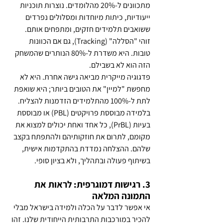
מתכוונים ל-20% מהלומדים. נוצרות תוכניות 
ייעודיות, כיתות מיוחדות ומסלולים נפרדים 
ששואבים תלמידים חזקים, ומתפחים אותם.
זוהי "הסללה" (Tracking), גם אם הכוונות 
טובות. היא משדרת ל-80% הנותרים שהמשחק 
הזה הוא לא בשבילם.
פדגוגיה מייקרית מביאה גישה אחרת. היא לא 
מחפשת "למיין" את הטובים ביותר; היא שואפת 
לתת ל-100% מהתלמידים הזדמנות להצליח. 
בלמידה מבוססת פרויקטים (PBL) או מבוססת 
בעיות (PrBL), כל אחד ואחת יכולים למצוא את 
מקומם, לתרום את חוזקותיהם ולהתפתח בקצב 
שלהם. ההצלחה נמדדת בהתקדמות אישית, 
בשיתוף פעולה ובתהליך, ולא בציון סופי.
3. רגישות דמוגרפית: לראות את 
התמונה המלאה
אי אפשר לדבר על הכלה ולמידה בישראל מבלי 
להכיר במורכבות התרבותית הייחודית שלנו. זהו 