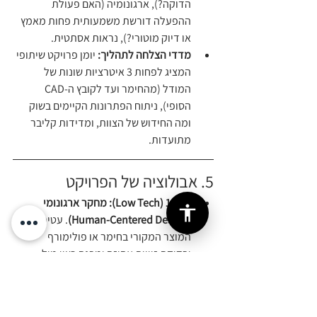
הדוקה?), ארגונומיה (האם פעולת 
ההפעלה דורשת משמעותית פחות מאמץ 
או דיוק מוטורי?), נראות אסתטית.
מדדי הצלחה לתהליך:
 יומן פרויקט שיתופי 
המציג לפחות 3 איטרציות שונות של 
המודל (מהחימר ועד לקובץ ה-CAD 
הסופי), ניתוח הפתרונות הקיימים בשוק 
ומה החידוש של הצוות, ומדידות קליבר 
מתועדות.
5. אבולוציה של הפרויקט 
שלב 1 (Low Tech):
מחקר ארגונומי 
(Human-Centered Design)
. עטיפת 
המוצר המקורי בחימר או פולימורף 
ובדיקת זוויות אחיזה ומבנה רצוי מול 
המשתמש, כדי להבין אילו גיאומטריות 
באמת עובדות.
שלב 2 (High Tech Integration):
הנדסה 