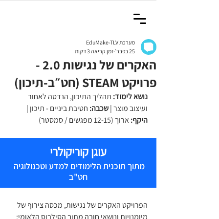
מערכת EduMake-TLV
25 בפבר׳
זמן קריאה 3 דקות
האקרים של נגישות 2.0 -
פרויקט STEAM (חט״ב-תיכון)
נושא לימוד:
 תהליך התיכון, הנדסה לאחור 
ועיצוב מוצר | 
שכבה:
 חטיבת ביניים - תיכון | 
היקף:
 ארוך (12-15 מפגשים / סמסטר)
עוגן קוריקולרי
מתוך תוכנית הלימודים למדע וטכנולוגיה 
חט"ב
הפרויקט האקרים של נגישות, מכסה צירוף של 
מיומנויות ונושאי חובה מתוך הסילבוס הלאומי: