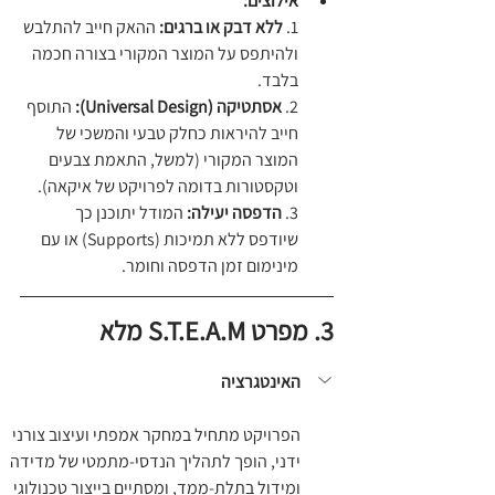
אילוצים:
1. 
ללא דבק או ברגים:
 ההאק חייב להתלבש 
ולהיתפס על המוצר המקורי בצורה חכמה 
בלבד. 
2. 
אסתטיקה (Universal Design):
 התוסף 
חייב להיראות כחלק טבעי והמשכי של 
המוצר המקורי (למשל, התאמת צבעים 
וטקסטורות בדומה לפרויקט של איקאה). 
3. 
הדפסה יעילה:
 המודל יתוכנן כך 
שיודפס ללא תמיכות (Supports) או עם 
מינימום זמן הדפסה וחומר.
3. מפרט S.T.E.A.M מלא
האינטגרציה
הפרויקט מתחיל במחקר אמפתי ועיצוב צורני 
ידני, הופך לתהליך הנדסי-מתמטי של מדידה 
ומידול בתלת-ממד, ומסתיים בייצור טכנולוגי 