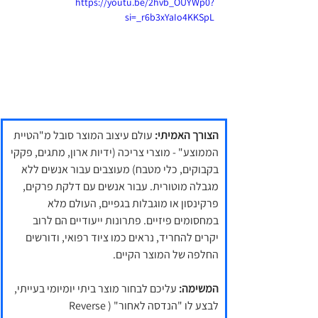
https://youtu.be/2hvb_OUYWp0?
si=_r6b3xYaIo4KKSpL
הצורך האמיתי:
 עולם עיצוב המוצר סובל מ"הטיית 
הממוצע" - מוצרי צריכה (ידיות ארון, מתגים, פקקי 
בקבוקים, כלי מטבח) מעוצבים עבור אנשים ללא 
מגבלה מוטורית. עבור אנשים עם דלקת פרקים, 
פרקינסון או מוגבלות בגפיים, העולם מלא 
במחסומים פיזיים. פתרונות ייעודיים הם לרוב 
יקרים להחריד, נראים כמו ציוד רפואי, ודורשים 
החלפה של המוצר הקיים.
המשימה:
 עליכם לבחור מוצר ביתי יומיומי בעייתי, 
לבצע לו "הנדסה לאחור" (Reverse 