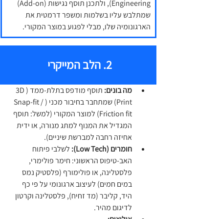
Engineering), ולתכנן תוסף נגישות (Add-on) 
שמתלבש עליו בשלמות ומשפר דרמטית את 
הארגונומיה שלו, מבלי לפגוע במוצר המקורי.
2. הלב המייקרי 
מה בונים:
 תוסף מודפס בתלת-ממד (3D 
Print) שמתחבר בחיבור מכני (Snap-fit / 
Friction fit) למוצר המקורי (למשל: תוסף 
המגדיל את המנוף למתג מנורה, או ידית 
אחיזה רחבה למברשת שיניים).
חומרים (Low Tech):
 לשלבי פיתוח 
האב-טיפוס הראשוני: חימר פולימרי, 
פלסטלינה, או פולימורף (פלסטיק נמס 
במים חמים) לעיצוב ארגונומי על פי כף 
היד, קליבר (מד זחיח), פלסטלינה וקרטון 
לדיגום מהיר.