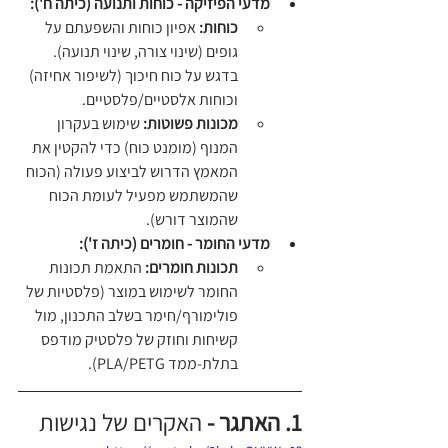
מדעי הפיזיקה - כוחות ותנועה (כיתה ח'):
כוחות:
 אפיון כוחות והשפעתם על 
גופים (שינוי צורה, שינוי תנועה). 
בדגש על כוח חיכוך (לשיפור אחיזה) 
וכוחות אלסטיים/פלסטיים.
מכונות פשוטות:
 שימוש בעקרון 
המנוף (מומנט כוח) כדי להקטין את 
המאמץ הדרוש לביצוע פעולה (הכוח 
שהמשתמש מפעיל לעומת הכוח 
שהמוצר דורש).
מדעי החומר - חומרים (כיתה ז'):
תכונות חומרים:
 התאמת תכונות 
החומר לשימוש במוצר (פלסטיות של 
פולימורף/חימר בשלב התכנון, מול 
קשיחות וחוזק של פלסטיק מודפס 
בתלת-ממד PLA/PETG).
1. האתגר - 
האקרים של נגישות 