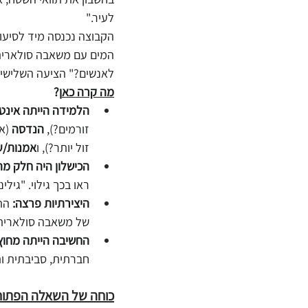
לעיר."
הקבוצה נכנסה מיד לסיעו
המים עם משאבה סולארית!"
לאנשים?" הציעה השלישית
מה קרה כא
ן?
הלמידה הייתה אינטג
זורמים?), 
הנדסה
 (א
זול יותר?), ו
אמנות/ע
הכישלון היה חלק מה
ראו בכך גילוי. "גיל
היצירתיות פרצה:
 הת
של משאבה סולארית,
החשיבה הייתה מחוץ
חברתית, סביבתית ות
כוחה של השאלה הפתו