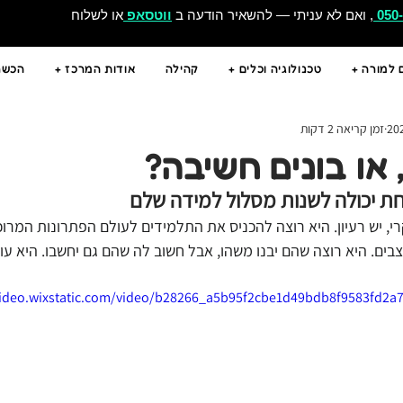
050
, ואם לא עניתי — להשאיר הודעה ב
ווטסאפ
או לשלוח
 למורה +
טכנולוגיה וכלים +
קהילה
אודות המרכז +
הכשרו
זמן קריאה 2 דקות
 או בונים חשיבה?
ת יכולה לשנות מסלול למידה שלם
י, יש רעיון. היא רוצה להכניס את התלמידים לעולם הפתרונות המרוכ
ם. היא רוצה שהם יבנו משהו, אבל חשוב לה שהם גם יחשבו. היא עו
video.wixstatic.com/video/b28266_a5b95f2cbe1d49bdb8f9583fd2a