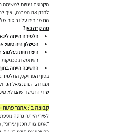
הקבוצה ניגשת למשימה בלה
לחזק את המבנה, ואיך להי
הם מניחים עליו כוסות מל
מה קרה כאן
?
הלמידה הייתה לינאר
הכישלון היה סופי:
 אם
היצירתיות נעלמה:
 ה
השתמשו בטכניקות ה
החשיבה הייתה בתוך
בסוף הפרויקט, התלמידים
וסגורה. הפוטנציאל הגדול 
שירי הרגישה שהם לא מימ
קבוצה ב': אתגר פתוח -
לשירי הייתה גרסה נוספת
"אתם צוות תכנון עירוני",
בחשבון את תוואי השטח, 