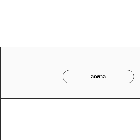
הרשמה
פעילות ברוח מייקרית vs משימה
תית