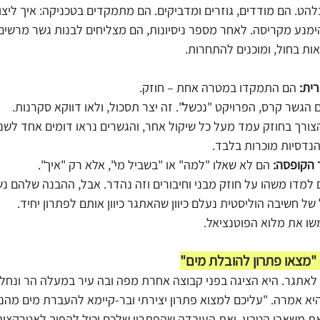
ט. הם מודדים, גוזרים ומדביקים. הם מתמקדים בטכניקה: איך ליצור 
מנע מקריסה. לאחר מספר ניסיונות, הם מצליחים לבנות גשר מרשים.
אות בחול, ומוכנים להתחרות.
ית:
 הם התמקדו במטרה אחת – חוזק.
 הגשר קרס, הפרויקט "נכשל". זה יצר תסכול, ולאו דווקא סקרנות.
צורך בחוזק עמד מעל כל שיקול אחר, והגשרים נראו דומים אחד לשני, 
נדסיות מוכרות בלבד.
 הקופסה:
 הם לא שאלו "למה" או "בשביל מי", אלא רק "איך".
 למדו משהו על חוזק מבני וחיבורים וזה נהדר. אבל, ההבנה שלהם 
של חשיבה הוליסטית נעלם כיוון שהאתגר כיוון אותם לפתרון יחיד. 
שו את מלוא הפוטנציאל.
 "מצאו פתרון להובלת מים"
 לאתגר. היא הציגה בפני קבוצה אחרת מפה ובה עיר במעלה הר ונחל
 היא אמרה. "עליכם למצוא פתרון יצירתי ובר-קיימא להעברת מים מהנח
את משאבי הטבע, ואת העובדה שהפתרון שלכם יכול להפוך לאטרקציה