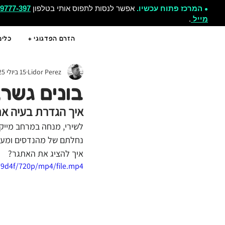
המרכז פתוח עכשיו.
אפשר לנסות לתפוס אותי בטלפון
-9777-397
●
מייל
.
הזרם הפדגוגי +
כלים
Lidor Perez
15 ביולי 2025
בונים גשר,
איך הגדרת בעיה אח
לשירי, מנחה במרחב מייקר
נחלתם של מהנדסים ומעצבי
איך להציג את האתגר?
79d4f/720p/mp4/file.mp4