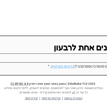
נים אחת לרבעון
ם מהמרכז ומסכים/ה ל
מדיניות הפרטיות
*
בואו נדבר על האתגרים בלמידה
מייקרית
התנסו
2025 EduMake-TLV | התוכן באתר מופץ תחת רישיון
CC BY-NC 4.0
במילים פשוטות:
הידע באתר נועד לשימושכם. מוזמנים להעתיק, ללמד ולבנות מחדש.
כל עוד זה
לא
למטרות רווח ונתתם קרדיט - אנחנו מאושרים.
הצהרת נגישות
|
מדיניות פרטיות
|
יצירת קשר