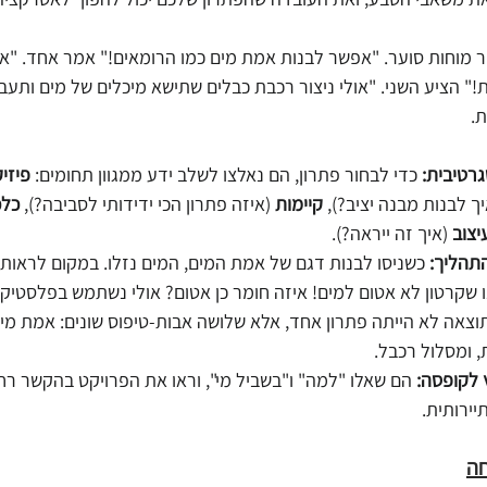
ר מוחות סוער. "אפשר לבנות אמת מים כמו הרומאים!" אמר אחד. "א
 הציע השני. "אולי ניצור רכבת כבלים שתישא מיכלים של מים ותעבי
.
רטיבית:
 כדי לבחור פתרון, הם נאלצו לשלב ידע ממגוון תחומים: 
פיזי
יך לבנות מבנה יציב?), 
קיימות
 (איזה פתרון הכי ידידותי לסביבה?), 
כלכ
יצוב
 (איך זה ייראה?).
תהליך:
 כשניסו לבנות דגם של אמת המים, המים נזלו. במקום לראות ז
ינו שקרטון לא אטום למים! איזה חומר כן אטום? אולי נשתמש בפלסטיק
וצאה לא הייתה פתרון אחד, אלא שלושה אבות-טיפוס שונים: אמת מי
 ומסלול רכבל.
 לקופסה:
 הם שאלו "למה" ו"בשביל מי", וראו את הפרויקט בהקשר רח
יירותית.
חה