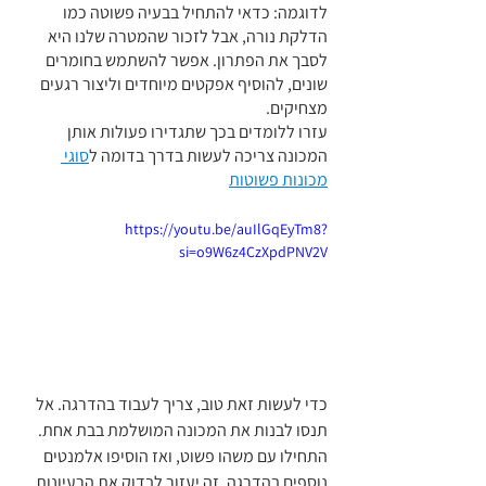
לדוגמה: כדאי להתחיל בבעיה פשוטה כמו 
הדלקת נורה, אבל לזכור שהמטרה שלנו היא 
לסבך את הפתרון. אפשר להשתמש בחומרים 
שונים, להוסיף אפקטים מיוחדים וליצור רגעים 
מצחיקים.
עזרו ללומדים בכך שתגדירו פעולות אותן 
המכונה צריכה לעשות בדרך בדומה ל
סוגי 
מכונות פשוטות
https://youtu.be/auIlGqEyTm8?
si=o9W6z4CzXpdPNV2V
כדי לעשות זאת טוב, צריך לעבוד בהדרגה. אל 
תנסו לבנות את המכונה המושלמת בבת אחת. 
התחילו עם משהו פשוט, ואז הוסיפו אלמנטים 
נוספים בהדרגה. זה יעזור לבדוק את הרעיונות 